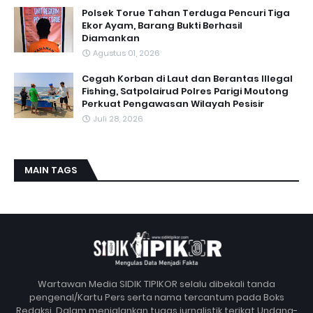
Polsek Torue Tahan Terduga Pencuri Tiga
Ekor Ayam, Barang Bukti Berhasil
Diamankan
Agustus 01, 2026
Cegah Korban di Laut dan Berantas Illegal
Fishing, Satpolairud Polres Parigi Moutong
Perkuat Pengawasan Wilayah Pesisir
Juli 28, 2026
MAIN TAGS
Wartawan Media SIDIK TIPIKOR selalu dibekali tanda
pengenal/Kartu Pers serta nama tercantum pada Boks
Redaksi. Dalam menjalankan tugas jurnalistik terikat Undang-