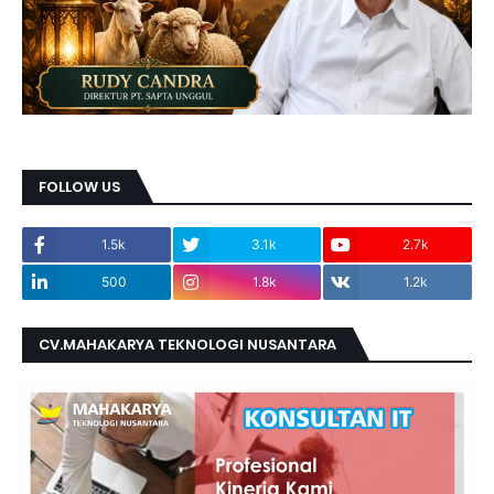
FOLLOW US
1.5k
3.1k
2.7k
500
1.8k
1.2k
CV.MAHAKARYA TEKNOLOGI NUSANTARA