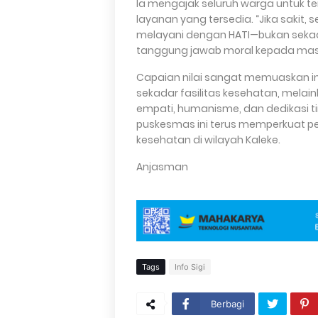
Ia mengajak seluruh warga untuk 
layanan yang tersedia. “Jika sakit,
melayani dengan HATI—bukan sekad
tanggung jawab moral kepada masy
Capaian nilai sangat memuaskan 
sekadar fasilitas kesehatan, mel
empati, humanisme, dan dedikasi tin
puskesmas ini terus memperkuat p
kesehatan di wilayah Kaleke.
Anjasman
Tags
Info Sigi
Berbagi