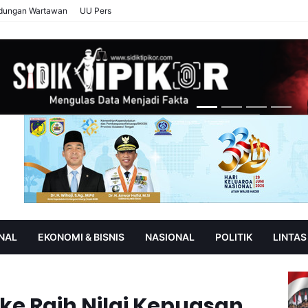
ndungan Wartawan
UU Pers
NAL
EKONOMI & BISNIS
NASIONAL
POLITIK
LINTAS
AN
SOROT
e Raih Nilai Kepuasan