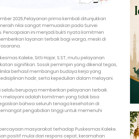
vember 2025,Pelayanan prima kembali ditunjukkan
 meraih nilai sangat memuaskan pada Survei
. Pencapaian ini menjadi bukti nyata komitmen
mberikan layanan terbaik bagi warga, meski di
rasarana.
smas Kaleke, Sitti Hajar, S.ST, mutu pelayanan
atan signifikan. Sosok pemimpin yang dikenal tegas,
 dinilai berhasil membangun budaya kerja yang
isiplinan hadir, serta kepedulian dalam melayani.
 selalu berupaya memberikan pelayanan terbaik.
n melayani adalah komitmen yang tidak bisa
 menegaskan bahwa seluruh tenaga kesehatan di
 semangat pengabdian tinggi untuk memenuhi
kepercayaan masyarakat terhadap Puskesmas Kaleke.
 positif mulai dari respons cepat, keramahan