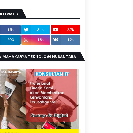
OLLOW US
1.5k
3.1k
2.7k
500
1.8k
1.2k
V.MAHAKARYA TEKNOLOGI NUSANTARA