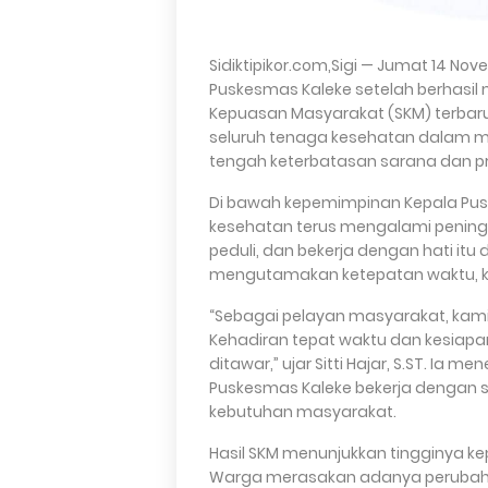
Sidiktipikor.com,Sigi — Jumat 14 No
Puskesmas Kaleke setelah berhasil
Kepuasan Masyarakat (SKM) terbaru
seluruh tenaga kesehatan dalam me
tengah keterbatasan sarana dan p
Di bawah kepemimpinan Kepala Puske
kesehatan terus mengalami peningk
peduli, dan bekerja dengan hati itu
mengutamakan ketepatan waktu, ked
“Sebagai pelayan masyarakat, kami
Kehadiran tepat waktu dan kesiapa
ditawar,” ujar Sitti Hajar, S.ST. Ia
Puskesmas Kaleke bekerja dengan
kebutuhan masyarakat.
Hasil SKM menunjukkan tingginya 
Warga merasakan adanya perubahan