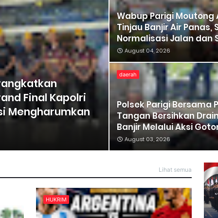
Wabup Parigi Moutong 
Tinjau Banjir Air Panas,
Normalisasi Jalan dan 
August 04, 2026
daerah
erangkatkan
and Final Kapolri
Polsek Parigi Bersama
si Mengharumkan
Tangan Bersihkan Drain
Banjir Melalui Aksi Got
August 03, 2026
Lihat semua
HUKRIM