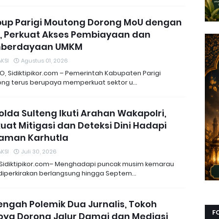
up Parigi Moutong Dorong MoU dengan
, Perkuat Akses Pembiayaan dan
berdayaan UMKM
KSI
Agustus 01, 2026
O, Sidiktipikor.com – Pemerintah Kabupaten Parigi
ng terus berupaya memperkuat sektor u…
lda Sulteng Ikuti Arahan Wakapolri,
uat Mitigasi dan Deteksi Dini Hadapi
aman Karhutla
KSI
Juli 30, 2026
 Sidiktipikor.com– Menghadapi puncak musim kemarau
diperkirakan berlangsung hingga Septem…
engah Polemik Dua Jurnalis, Tokoh
F
oya Dorong Jalur Damai dan Mediasi