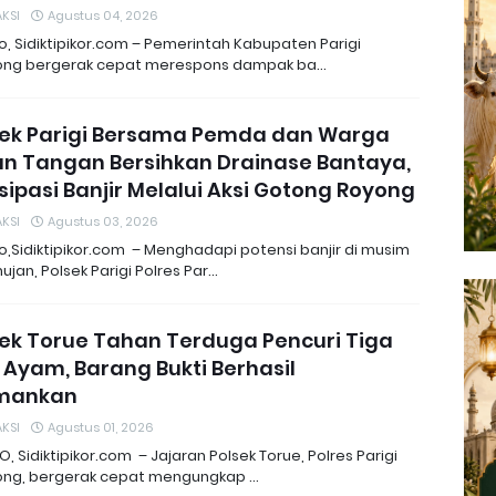
KSI
Agustus 04, 2026
o, Sidiktipikor.com – Pemerintah Kabupaten Parigi
ng bergerak cepat merespons dampak ba…
sek Parigi Bersama Pemda dan Warga
un Tangan Bersihkan Drainase Bantaya,
sipasi Banjir Melalui Aksi Gotong Royong
KSI
Agustus 03, 2026
o,Sidiktipikor.com – Menghadapi potensi banjir di musim
jan, Polsek Parigi Polres Par…
sek Torue Tahan Terduga Pencuri Tiga
 Ayam, Barang Bukti Berhasil
mankan
KSI
Agustus 01, 2026
, Sidiktipikor.com – Jajaran Polsek Torue, Polres Parigi
ng, bergerak cepat mengungkap …