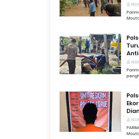
REDA
Parim
Mouto
Pol
Tur
Anti
REDA
Parim
penghu
Pol
Ekor
Dia
REDA
PARIMO
Mouto