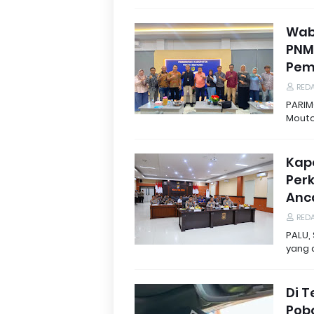
Wab
PNM
Pem
REDA
PARIM
Mouto
Kapo
Perk
Anc
REDA
PALU,
yang 
Di T
Pob