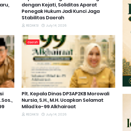
aru,
dengan Kejati, Soliditas Aparat
Penegak Hukum Jadi Kunci Jaga
Stabilitas Daerah
REDAKSI
July 14, 2026
daerah
si
Plt. Kepala Dinas DP3AP2KB Morowali
.Sos.,
Nursia, S.H., M.H. Ucapkan Selamat
99
Milad ke-99 Alkhairaat
REDAKSI
July 14, 2026