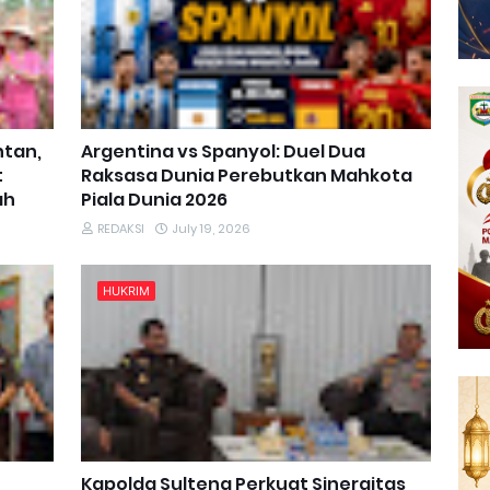
ntan,
Argentina vs Spanyol: Duel Dua
t
Raksasa Dunia Perebutkan Mahkota
ah
Piala Dunia 2026
REDAKSI
July 19, 2026
HUKRIM
Kapolda Sulteng Perkuat Sinergitas