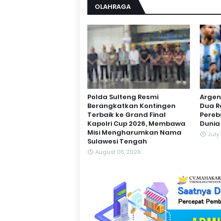
OLAHRAGA
Polda Sulteng Resmi
Argen
Berangkatkan Kontingen
Dua R
Terbaik ke Grand Final
Pereb
Kapolri Cup 2026, Membawa
Dunia
Misi Mengharumkan Nama
July
Sulawesi Tengah
August 05, 2026