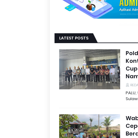
LATEST POSTS
Pol
Kont
Cup
Nam
REDA
PALU,
Sulaw
Wab
Cepa
Bera