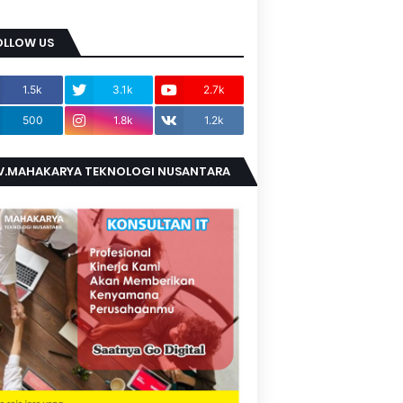
OLLOW US
1.5k
3.1k
2.7k
500
1.8k
1.2k
V.MAHAKARYA TEKNOLOGI NUSANTARA