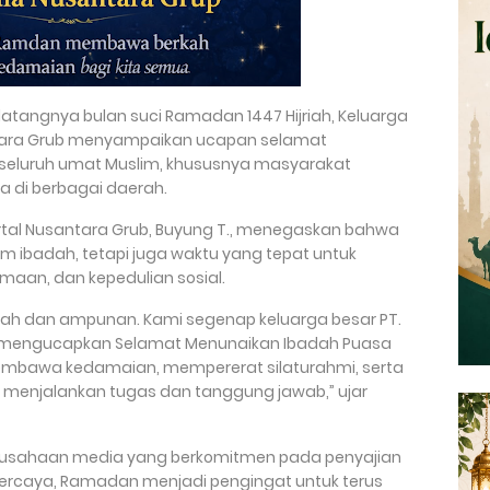
datangnya bulan suci Ramadan 1447 Hijriah, Keluarga
antara Grub menyampaikan ucapan selamat
seluruh umat Muslim, khususnya masyarakat
 di berbagai daerah.
rtal Nusantara Grub, Buyung T., menegaskan bahwa
badah, tetapi juga waktu yang tepat untuk
amaan, dan kepedulian sosial.
ah dan ampunan. Kami segenap keluarga besar PT.
ub mengucapkan Selamat Menunaikan Ibadah Puasa
membawa kedamaian, mempererat silaturahmi, serta
m menjalankan tugas dan tanggung jawab,” ujar
rusahaan media yang berkomitmen pada penyajian
percaya, Ramadan menjadi pengingat untuk terus