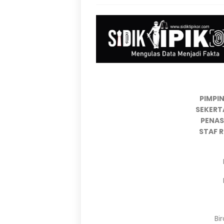
PIMPIN
SEKERTA
PENAS
STAF R
Bi