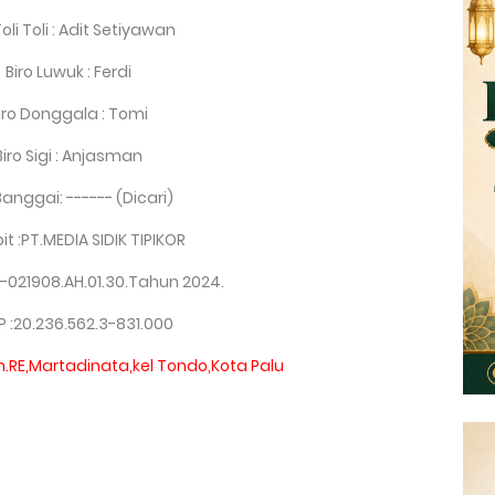
Toli Toli : Adit Setiyawan
Biro Luwuk : Ferdi
iro Donggala : Tomi
Biro Sigi : Anjasman
Banggai: ------ (Dicari)
it :PT.MEDIA SIDIK TIPIKOR
-021908.AH.01.30.Tahun 2024.
 :20.236.562.3-831.000
ln.RE,Martadinata,kel Tondo,Kota Palu