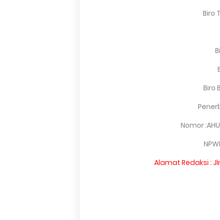
Biro 
B
Biro 
Penerb
Nomor :AHU
NPWP
Alamat Redaksi : J