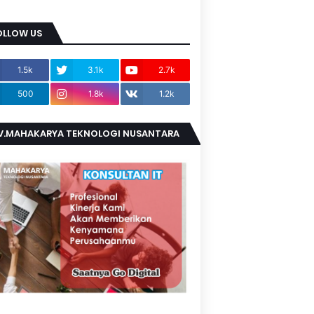
OLLOW US
1.5k
3.1k
2.7k
500
1.8k
1.2k
V.MAHAKARYA TEKNOLOGI NUSANTARA