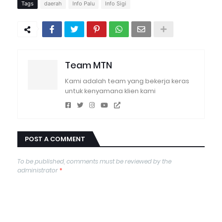
Tags
daerah
Info Palu
Info Sigi
Team MTN
Kami adalah team yang bekerja keras
untuk kenyamana klien kami
POST A COMMENT
To be published, comments must be reviewed by the
administrator
*