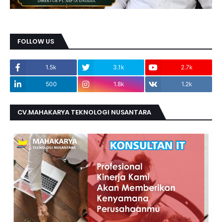
FOLLOW US
1.5k
3.1k
2.7k
500
1.8k
1.2k
CV.MAHAKARYA TEKNOLOGI NUSANTARA