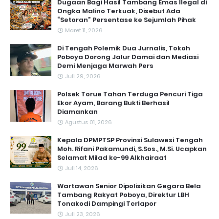
Dugaan Bagi Hasil Tambang Emas Ilegal di
Ongka Malino Terkuak, Disebut Ada
“Setoran” Persentase ke Sejumlah Pihak
Maret 11, 2026
Di Tengah Polemik Dua Jurnalis, Tokoh
Poboya Dorong Jalur Damai dan Mediasi
Demi Menjaga Marwah Pers
Juli 29, 2026
Polsek Torue Tahan Terduga Pencuri Tiga
Ekor Ayam, Barang Bukti Berhasil
Diamankan
Agustus 01, 2026
Kepala DPMPTSP Provinsi Sulawesi Tengah
Moh. Rifani Pakamundi, S.Sos., M.Si. Ucapkan
Selamat Milad ke-99 Alkhairaat
Juli 14, 2026
‎Wartawan Senior Dipolisikan Gegara Bela
Tambang Rakyat Poboya, Direktur LBH
Tonakodi Dampingi Terlapor
Juli 23, 2026