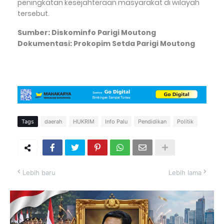
peningkatan kesejahteraan masyarakat di wilayah
tersebut.
Sumber: Diskominfo Parigi Moutong
Dokumentasi: Prokopim Setda Parigi Moutong
Tags
daerah
HUKRIM
Info Palu
Pendidikan
Politik
Lebih baru
Lebih lama