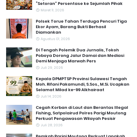
“Setoran” Persentase ke Sejumlah Pihak
Maret 11, 2026
Polsek Torue Tahan Terduga Pencuri Tiga
Ekor Ayam, Barang Bukti Berhasil
Diamankan
Agustus 01, 2026
Di Tengah Polemik Dua Jurnalis, Tokoh
Poboya Dorong Jalur Damai dan Mediasi
Demi Menjaga Marwah Pers
Juli 29, 2026
Kepala DPMPTSP Provinsi Sulawesi Tengah
Moh. Rifani Pakamundi, S.Sos., M.Si. Ucapkan
Selamat Milad ke-99 Alkhairaat
Juli 14, 2026
Cegah Korban di Laut dan Berantas Illegal
Fishing, Satpolairud Polres Parigi Moutong
Perkuat Pengawasan Wilayah Pesisir
Juli 28, 2026
Pemkab Parigi Moutong Perkuat Langkah