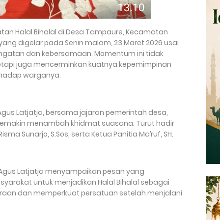
atan Halal Bihalal di Desa Tampaure, Kecamatan
ang digelar pada Senin malam, 23 Maret 2026 usai
angatan dan kebersamaan. Momentum ini tidak
tetapi juga mencerminkan kuatnya kepemimpinan
rhadap warganya.
gus Latjatja, bersama jajaran pemerintah desa,
semakin menambah khidmat suasana. Turut hadir
ma Sunarjo, S.Sos, serta Ketua Panitia Ma’ruf, SH.
Agus Latjatja menyampaikan pesan yang
yarakat untuk menjadikan Halal Bihalal sebagai
an dan memperkuat persatuan setelah menjalani