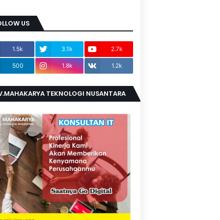
OLLOW US
1.5k
3.1k
2.7k
500
1.8k
1.2k
V.MAHAKARYA TEKNOLOGI NUSANTARA