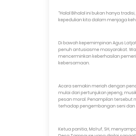
“Halal Bihalal ini bukan hanya trad
kepedulian kita dalam menjaga keh
Di bawah kepemimpinan Agus Latjatj
penuh antusiasme masyarakat. Warg
mencerminkan keberhasilan pemer
kebersamaan.
Acara semakin meriah dengan pena
mulai dari pertunjukan jepeng, musi
pesan moral. Penampilan tersebut 
terhadap pengembangan seni dan 
Ketua panitia, Ma’ruf, SH, menyamp
Desa Tampaure yang dinilai sangat 