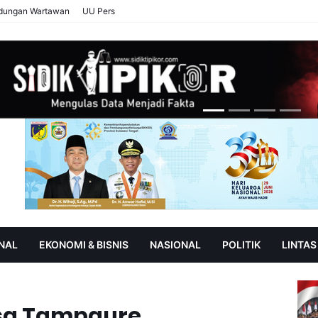
ndungan Wartawan
UU Pers
NAL
EKONOMI & BISNIS
NASIONAL
POLITIK
LINTAS
AN
SOROT
esa Tampaure