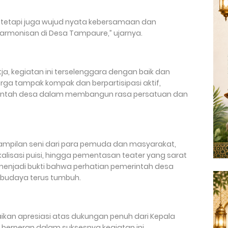
isi, tetapi juga wujud nyata kebersamaan dan
armonisan di Desa Tampaure,” ujarnya.
a, kegiatan ini terselenggara dengan baik dan
a tampak kompak dan berpartisipasi aktif,
intah desa dalam membangun rasa persatuan dan
mpilan seni dari para pemuda dan masyarakat,
kalisasi puisi, hingga pementasan teater yang sarat
menjadi bukti bahwa perhatian pemerintah desa
budaya terus tumbuh.
aikan apresiasi atas dukungan penuh dari Kepala
berperan dalam suksesnya kegiatan ini.