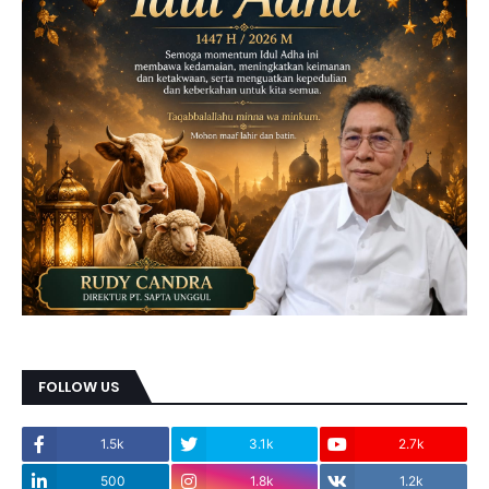
FOLLOW US
1.5k
3.1k
2.7k
500
1.8k
1.2k