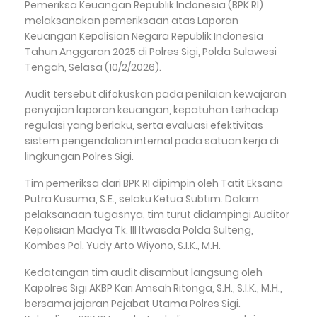
Pemeriksa Keuangan Republik Indonesia (BPK RI)
melaksanakan pemeriksaan atas Laporan
Keuangan Kepolisian Negara Republik Indonesia
Tahun Anggaran 2025 di Polres Sigi, Polda Sulawesi
Tengah, Selasa (10/2/2026).
Audit tersebut difokuskan pada penilaian kewajaran
penyajian laporan keuangan, kepatuhan terhadap
regulasi yang berlaku, serta evaluasi efektivitas
sistem pengendalian internal pada satuan kerja di
lingkungan Polres Sigi.
Tim pemeriksa dari BPK RI dipimpin oleh Tatit Eksana
Putra Kusuma, S.E., selaku Ketua Subtim. Dalam
pelaksanaan tugasnya, tim turut didampingi Auditor
Kepolisian Madya Tk. III Itwasda Polda Sulteng,
Kombes Pol. Yudy Arto Wiyono, S.I.K., M.H.
Kedatangan tim audit disambut langsung oleh
Kapolres Sigi AKBP Kari Amsah Ritonga, S.H., S.I.K., M.H.,
bersama jajaran Pejabat Utama Polres Sigi.