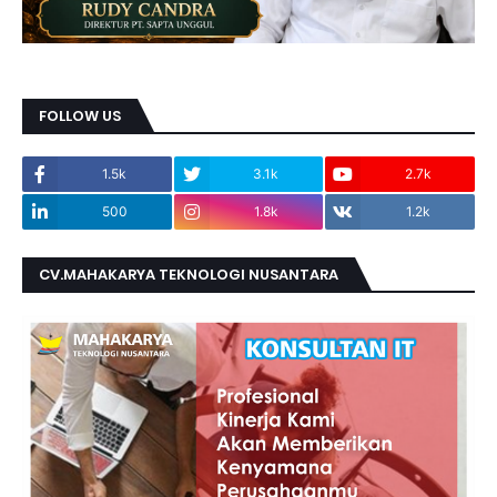
FOLLOW US
1.5k
3.1k
2.7k
500
1.8k
1.2k
CV.MAHAKARYA TEKNOLOGI NUSANTARA