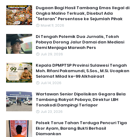
Dugaan Bagi Hasil Tambang Emas Ilegal di
Ongka Malino Terkuak, Disebut Ada
“Setoran” Persentase ke Sejumlah Pihak
Maret 11, 2026
Di Tengah Polemik Dua Jurnalis, Tokoh
Poboya Dorong Jalur Damai dan Mediasi
Demi Menjaga Marwah Pers
Juli 29, 2026
Kepala DPMPTSP Provinsi Sulawesi Tengah
Moh. Rifani Pakamundi, S.Sos., M.Si. Ucapkan
Selamat Milad ke-99 Alkhairaat
Juli 14, 2026
‎Wartawan Senior Dipolisikan Gegara Bela
Tambang Rakyat Poboya, Direktur LBH
Tonakodi Dampingi Terlapor
Juli 23, 2026
Polsek Torue Tahan Terduga Pencuri Tiga
Ekor Ayam, Barang Bukti Berhasil
Diamankan