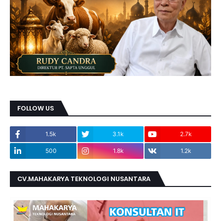
FOLLOW US
1.5k
3.1k
2.7k
500
1.8k
1.2k
CV.MAHAKARYA TEKNOLOGI NUSANTARA