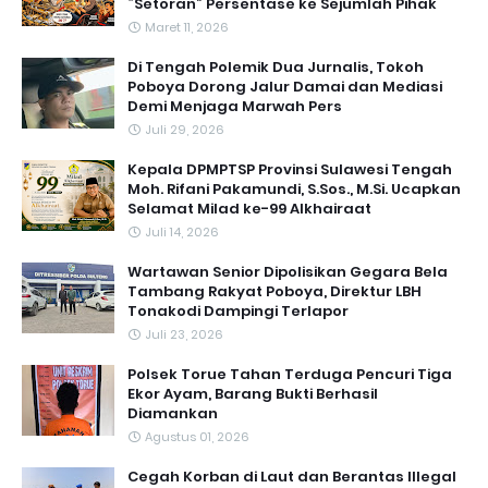
“Setoran” Persentase ke Sejumlah Pihak
Maret 11, 2026
Di Tengah Polemik Dua Jurnalis, Tokoh
Poboya Dorong Jalur Damai dan Mediasi
Demi Menjaga Marwah Pers
Juli 29, 2026
Kepala DPMPTSP Provinsi Sulawesi Tengah
Moh. Rifani Pakamundi, S.Sos., M.Si. Ucapkan
Selamat Milad ke-99 Alkhairaat
Juli 14, 2026
‎Wartawan Senior Dipolisikan Gegara Bela
Tambang Rakyat Poboya, Direktur LBH
Tonakodi Dampingi Terlapor
Juli 23, 2026
Polsek Torue Tahan Terduga Pencuri Tiga
Ekor Ayam, Barang Bukti Berhasil
Diamankan
Agustus 01, 2026
Cegah Korban di Laut dan Berantas Illegal