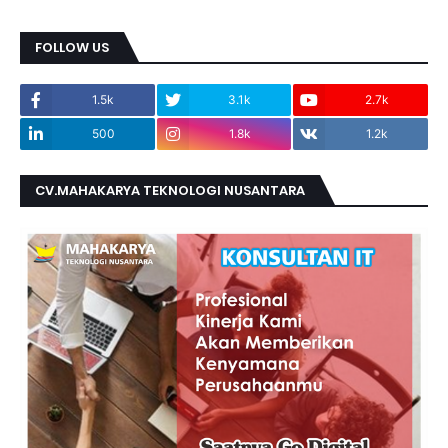
FOLLOW US
1.5k
3.1k
2.7k
500
1.8k
1.2k
CV.MAHAKARYA TEKNOLOGI NUSANTARA