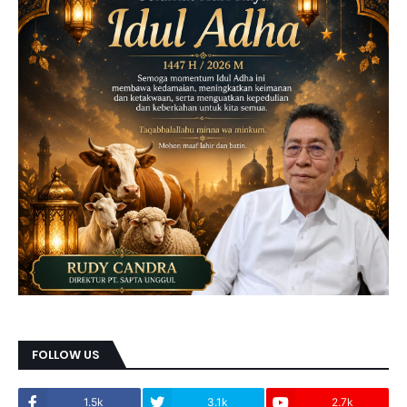
FOLLOW US
1.5k
3.1k
2.7k