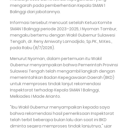
mengarah pada pemberhentian Kepala SMAN 1
Balinggi dari jabatannya.
Informasi tersebut mencuat setelah Ketua Komite
SMAN 1 Balinggi periode 2023–2025, I Nyoman Tambur,
mengaku bertemu dengan Wakil Gubernur Sulawesi
Tengah, dr. Reny Arniwaty Lamadjido, Sp.PK., M.Kes.,
pada Rabu (8/7/2026).
Menurut Nyoman, dalam pertemuan itu Wakil
Gubernur menyampaikan bahwa Pemerintah Provinsi
Sulawesi Tengah telah mengambil langkah dengan
memerintahkan Badan Kepegawaian Daerah (BKD)
untuk memproses tindak lanjut rekomendasi
Inspektorat terhadap Kepala SMAN 1 Balinggi,
Melkiades I Made Arianto.
"Ibu Wakil Gubernur menyampaikan kepada saya
bahwa rekomendasi hasil pemeriksaan Inspektorat
telah terbit beberapa bulan lalu dan saat ini BKD
diminta segera memproses tindak lanjutnya," ujar