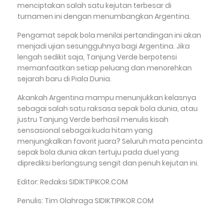
menciptakan salah satu kejutan terbesar di
turnamen ini dengan menumbangkan Argentina.
Pengamat sepak bola menilai pertandingan ini akan
menjadi ujian sesungguhnya bagi Argentina. Jika
lengah sedikit saja, Tanjung Verde berpotensi
memanfaatkan setiap peluang dan menorehkan
sejarah baru di Piala Dunia.
Akankah Argentina mampu menunjukkan kelasnya
sebagai salah satu raksasa sepak bola dunia, atau
justru Tanjung Verde berhasil menulis kisah
sensasional sebagai kuda hitam yang
menjungkalkan favorit juara? Seluruh mata pencinta
sepak bola dunia akan tertuju pada duel yang
diprediksi berlangsung sengit dan penuh kejutan ini.
Editor: Redaksi SIDIKTIPIKOR.COM
Penulis: Tim Olahraga SIDIKTIPIKOR.COM