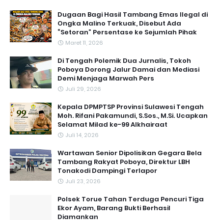
Dugaan Bagi Hasil Tambang Emas Ilegal di
Ongka Malino Terkuak, Disebut Ada
“Setoran” Persentase ke Sejumlah Pihak
Maret 11, 2026
Di Tengah Polemik Dua Jurnalis, Tokoh
Poboya Dorong Jalur Damai dan Mediasi
Demi Menjaga Marwah Pers
Juli 29, 2026
Kepala DPMPTSP Provinsi Sulawesi Tengah
Moh. Rifani Pakamundi, S.Sos., M.Si. Ucapkan
Selamat Milad ke-99 Alkhairaat
Juli 14, 2026
‎Wartawan Senior Dipolisikan Gegara Bela
Tambang Rakyat Poboya, Direktur LBH
Tonakodi Dampingi Terlapor
Juli 23, 2026
Polsek Torue Tahan Terduga Pencuri Tiga
Ekor Ayam, Barang Bukti Berhasil
Diamankan