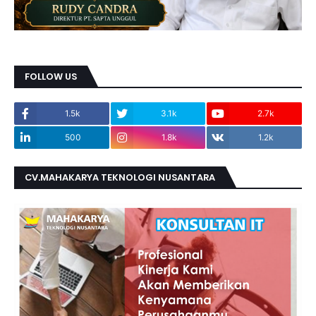
FOLLOW US
1.5k
3.1k
2.7k
500
1.8k
1.2k
CV.MAHAKARYA TEKNOLOGI NUSANTARA