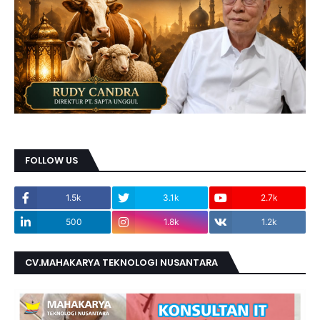
FOLLOW US
1.5k
3.1k
2.7k
500
1.8k
1.2k
CV.MAHAKARYA TEKNOLOGI NUSANTARA