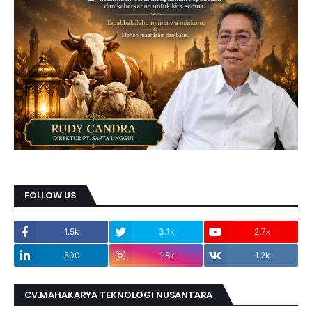
FOLLOW US
1.5k
3.1k
2.7k
500
1.8k
1.2k
CV.MAHAKARYA TEKNOLOGI NUSANTARA