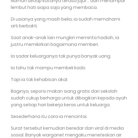
Namun setiap katanya terasa jujur… dan menampar
lembut hati siapa saja yang membaca.
Di usianya yang masih belia, ia sudah memahami
arti berbakti.
Saat anak-anak lain mungkin meminta hadiah, ia
justru memikirkan bagaimana memberi.
Ia sadar keluarganya tak punya banyak uang.
Ia tahu tak mampu membeli kado.
Tapi ia tak kehabisan akal.
Baginya, seporsi makan siang gratis dari sekolah
sudah cukup berharga untuk dibagikan kepada ayah
yang setiap hari bekerja keras untuk keluarga.
Sesederhana itu cara ia mencintai.
Surat tersebut kemudian beredar dan viral di media
sosial. Banyak warganet mengaku meneteskan air