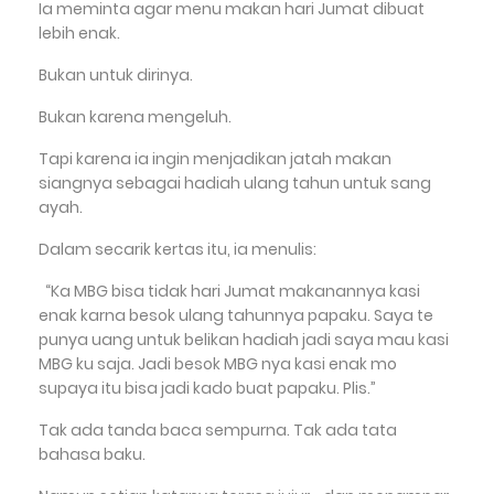
Ia meminta agar menu makan hari Jumat dibuat
lebih enak.
Bukan untuk dirinya.
Bukan karena mengeluh.
Tapi karena ia ingin menjadikan jatah makan
siangnya sebagai hadiah ulang tahun untuk sang
ayah.
Dalam secarik kertas itu, ia menulis:
“Ka MBG bisa tidak hari Jumat makanannya kasi
enak karna besok ulang tahunnya papaku. Saya te
punya uang untuk belikan hadiah jadi saya mau kasi
MBG ku saja. Jadi besok MBG nya kasi enak mo
supaya itu bisa jadi kado buat papaku. Plis.”
Tak ada tanda baca sempurna. Tak ada tata
bahasa baku.