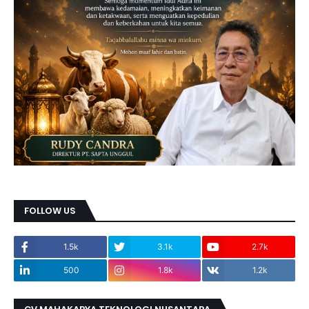
FOLLOW US
1.5k
3.1k
2.7k
500
1.8k
1.2k