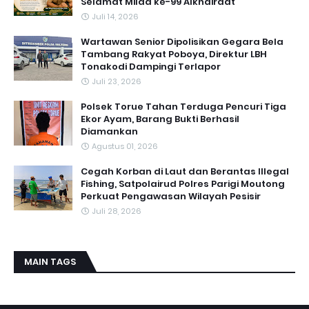
Selamat Milad ke-99 Alkhairaat
Juli 14, 2026
‎Wartawan Senior Dipolisikan Gegara Bela
Tambang Rakyat Poboya, Direktur LBH
Tonakodi Dampingi Terlapor
Juli 23, 2026
Polsek Torue Tahan Terduga Pencuri Tiga
Ekor Ayam, Barang Bukti Berhasil
Diamankan
Agustus 01, 2026
Cegah Korban di Laut dan Berantas Illegal
Fishing, Satpolairud Polres Parigi Moutong
Perkuat Pengawasan Wilayah Pesisir
Juli 28, 2026
MAIN TAGS