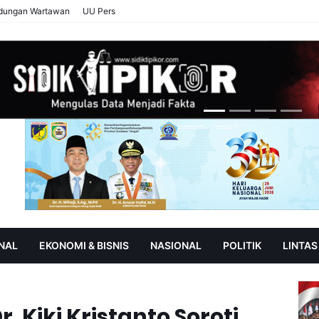
ndungan Wartawan
UU Pers
NAL
EKONOMI & BISNIS
NASIONAL
POLITIK
LINTAS
AN
SOROT
. Kiki Kristanto Soroti