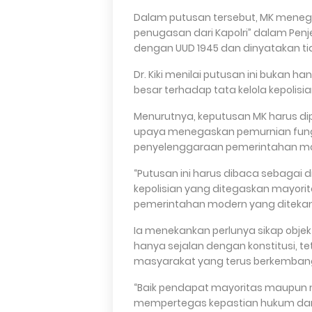
Dalam putusan tersebut, MK meneg
penugasan dari Kapolri” dalam Penje
dengan UUD 1945 dan dinyatakan ti
Dr. Kiki menilai putusan ini bukan 
besar terhadap tata kelola kepolis
Menurutnya, keputusan MK harus di
upaya menegaskan pemurnian fungsi
penyelenggaraan pemerintahan m
“Putusan ini harus dibaca sebagai d
kepolisian yang ditegaskan mayorit
pemerintahan modern yang ditekankan
Ia menekankan perlunya sikap objek
hanya sejalan dengan konstitusi, t
masyarakat yang terus berkemban
“Baik pendapat mayoritas maupun m
mempertegas kepastian hukum dan ne