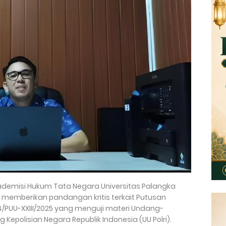
kademisi Hukum Tata Negara Universitas Palangka
M.H., memberikan pandangan kritis terkait Putusan
4/PUU-XXIII/2025 yang menguji materi Undang-
epolisian Negara Republik Indonesia (UU Polri).