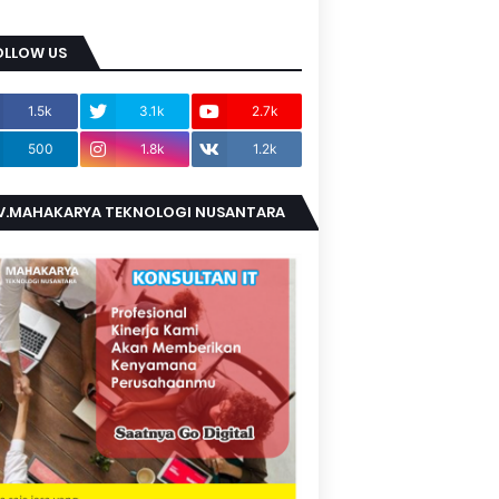
OLLOW US
1.5k
3.1k
2.7k
500
1.8k
1.2k
V.MAHAKARYA TEKNOLOGI NUSANTARA