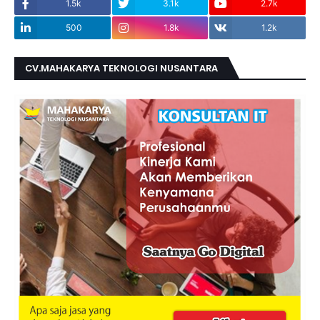
1.5k
3.1k
2.7k
500
1.8k
1.2k
CV.MAHAKARYA TEKNOLOGI NUSANTARA