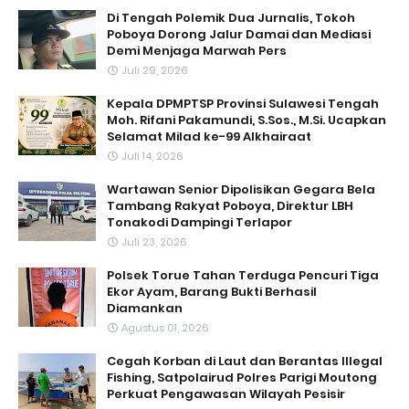
Di Tengah Polemik Dua Jurnalis, Tokoh
Poboya Dorong Jalur Damai dan Mediasi
Demi Menjaga Marwah Pers
Juli 29, 2026
Kepala DPMPTSP Provinsi Sulawesi Tengah
Moh. Rifani Pakamundi, S.Sos., M.Si. Ucapkan
Selamat Milad ke-99 Alkhairaat
Juli 14, 2026
‎Wartawan Senior Dipolisikan Gegara Bela
Tambang Rakyat Poboya, Direktur LBH
Tonakodi Dampingi Terlapor
Juli 23, 2026
Polsek Torue Tahan Terduga Pencuri Tiga
Ekor Ayam, Barang Bukti Berhasil
Diamankan
Agustus 01, 2026
Cegah Korban di Laut dan Berantas Illegal
Fishing, Satpolairud Polres Parigi Moutong
Perkuat Pengawasan Wilayah Pesisir