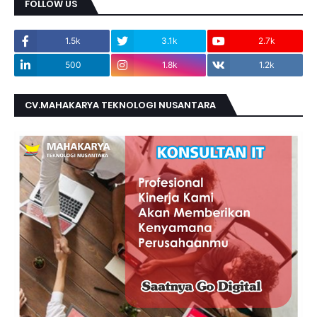
FOLLOW US
1.5k
3.1k
2.7k
500
1.8k
1.2k
CV.MAHAKARYA TEKNOLOGI NUSANTARA