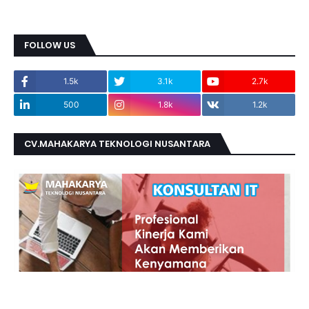
FOLLOW US
1.5k
3.1k
2.7k
500
1.8k
1.2k
CV.MAHAKARYA TEKNOLOGI NUSANTARA