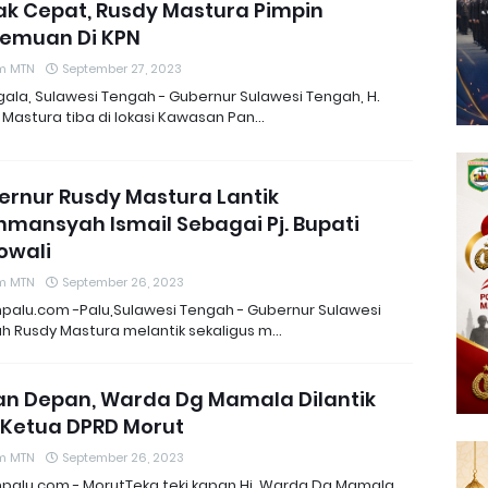
ak Cepat, Rusdy Mastura Pimpin
temuan Di KPN
m MTN
September 27, 2023
ala, Sulawesi Tengah - Gubernur Sulawesi Tengah, H.
 Mastura tiba di lokasi Kawasan Pan…
ernur Rusdy Mastura Lantik
hmansyah Ismail Sebagai Pj. Bupati
owali
m MTN
September 26, 2023
npalu.com -Palu,Sulawesi Tengah - Gubernur Sulawesi
h Rusdy Mastura melantik sekaligus m…
an Depan, Warda Dg Mamala Dilantik
i Ketua DPRD Morut
m MTN
September 26, 2023
npalu.com - MorutTeka teki kapan Hj. Warda Dg Mamala