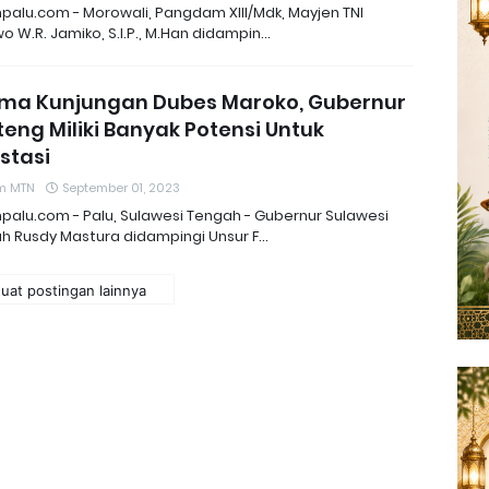
npalu.com - Morowali, Pangdam XIII/Mdk, Mayjen TNI
o W.R. Jamiko, S.I.P., M.Han didampin…
ima Kunjungan Dubes Maroko, Gubernur
lteng Miliki Banyak Potensi Untuk
stasi
m MTN
September 01, 2023
npalu.com - Palu, Sulawesi Tengah - Gubernur Sulawesi
h Rusdy Mastura didampingi Unsur F…
uat postingan lainnya