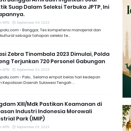
tik Suap Dalam Seleksi Terbuka JPTP, Ini
apannya.
m MTN
September 04, 2023
npalu.com - Banggai, Tes kompetensi manajerial dan
 kultural sebagai tahapan seleksi te…
si Zebra Tinombala 2023 Dimulai, Polda
teng Terjunkan 720 Personel Gabungan
m MTN
September 03, 2023
npalu.com - Palu , Selama empat belas hari kedepan
an Kepolisian Daerah Sulawesi Tengah …
gdam XIII/Mdk Pastikan Keamanan di
asan Industri Indonesia Morowali
strial Park (IMIP)
m MTN
September 03, 2023