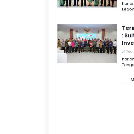
haria
Legow
Ter
: Su
Inve
Tea
haria
Tenga
M