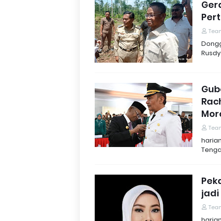
Ger
Per
Tea
Dongg
Rusdy
Gub
Rac
Mor
Tea
haria
Tenga
Pek
jad
Tea
haria