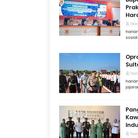
Prak
Har
Tea
haria
sosial
Opra
Sul
Tea
haria
jajar
Pan
Kaw
Indu
Tea