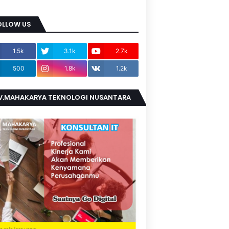
OLLOW US
1.5k
3.1k
2.7k
500
1.8k
1.2k
V.MAHAKARYA TEKNOLOGI NUSANTARA