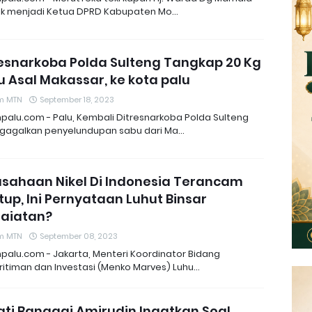
tik menjadi Ketua DPRD Kabupaten Mo…
resnarkoba Polda Sulteng Tangkap 20 Kg
 Asal Makassar, ke kota palu
m MTN
September 18, 2023
npalu.com - Palu, Kembali Ditresnarkoba Polda Sulteng
agalkan penyelundupan sabu dari Ma…
usahaan Nikel Di Indonesia Terancam
tup, Ini Pernyataan Luhut Binsar
jaiatan?
m MTN
September 08, 2023
npalu.com - Jakarta, Menteri Koordinator Bidang
itiman dan Investasi (Menko Marves) Luhu…
ati Banggai Amirudin Ingatkan Soal