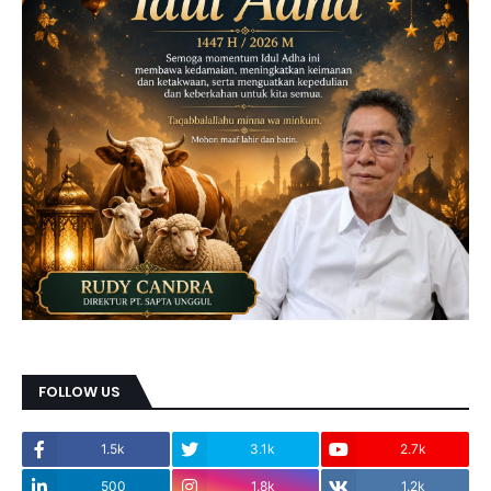
FOLLOW US
1.5k
3.1k
2.7k
500
1.8k
1.2k