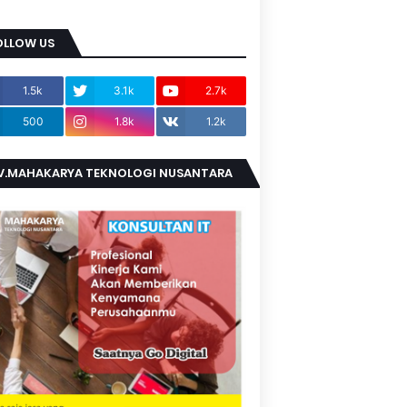
OLLOW US
1.5k
3.1k
2.7k
500
1.8k
1.2k
V.MAHAKARYA TEKNOLOGI NUSANTARA