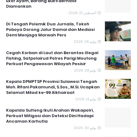
Ekor Ayam, Barang Bukti Berhasil
Diamankan
أغسطس 01, 2026
Di Tengah Polemik Dua Jurnalis, Tokoh
Poboya Dorong Jalur Damai dan Mediasi
Demi Menjaga Marwah Pers
يوليو 29, 2026
Cegah Korban di Laut dan Berantas Illegal
Fishing, Satpolairud Polres Parigi Moutong
Perkuat Pengawasan Wilayah Pesisir
يوليو 28, 2026
Kepala DPMPTSP Provinsi Sulawesi Tengah
Moh. Rifani Pakamundi, S.Sos., M.Si. Ucapkan
Selamat Milad ke-99 Alkhairaat
يوليو 14, 2026
Kapolda Sulteng Ikuti Arahan Wakapolri,
Perkuat Mitigasi dan Deteksi Dini Hadapi
Ancaman Karhutla
يوليو 30, 2026