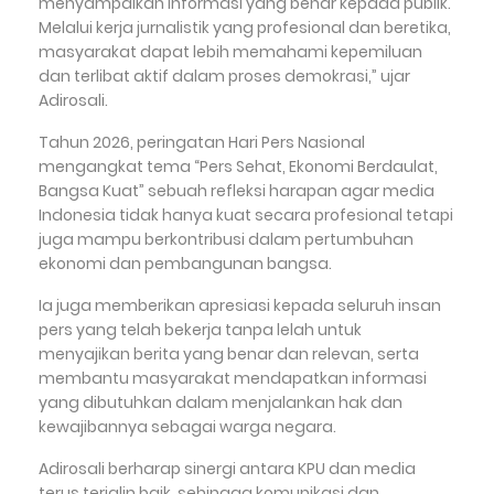
menyampaikan informasi yang benar kepada publik.
Melalui kerja jurnalistik yang profesional dan beretika,
masyarakat dapat lebih memahami kepemiluan
dan terlibat aktif dalam proses demokrasi,” ujar
Adirosali.
Tahun 2026, peringatan Hari Pers Nasional
mengangkat tema “Pers Sehat, Ekonomi Berdaulat,
Bangsa Kuat” sebuah refleksi harapan agar media
Indonesia tidak hanya kuat secara profesional tetapi
juga mampu berkontribusi dalam pertumbuhan
ekonomi dan pembangunan bangsa.
Ia juga memberikan apresiasi kepada seluruh insan
pers yang telah bekerja tanpa lelah untuk
menyajikan berita yang benar dan relevan, serta
membantu masyarakat mendapatkan informasi
yang dibutuhkan dalam menjalankan hak dan
kewajibannya sebagai warga negara.
Adirosali berharap sinergi antara KPU dan media
terus terjalin baik, sehingga komunikasi dan