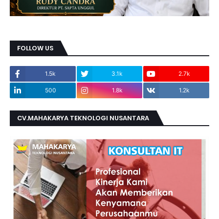
FOLLOW US
1.5k
3.1k
2.7k
500
1.8k
1.2k
CV.MAHAKARYA TEKNOLOGI NUSANTARA