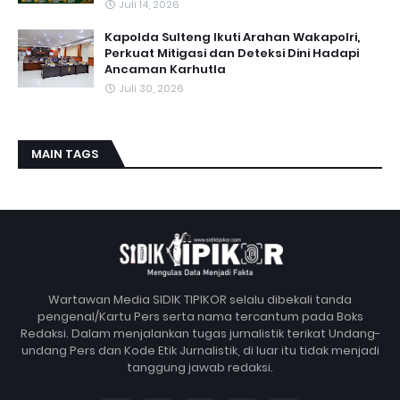
Juli 14, 2026
Kapolda Sulteng Ikuti Arahan Wakapolri,
Perkuat Mitigasi dan Deteksi Dini Hadapi
Ancaman Karhutla
Juli 30, 2026
MAIN TAGS
Wartawan Media SIDIK TIPIKOR selalu dibekali tanda
pengenal/Kartu Pers serta nama tercantum pada Boks
Redaksi. Dalam menjalankan tugas jurnalistik terikat Undang-
undang Pers dan Kode Etik Jurnalistik, di luar itu tidak menjadi
tanggung jawab redaksi.