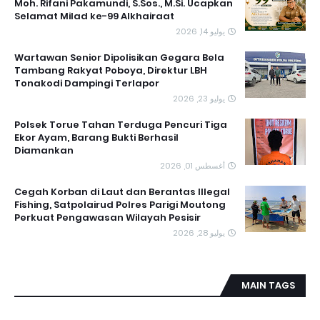
Moh. Rifani Pakamundi, S.Sos., M.Si. Ucapkan
Selamat Milad ke-99 Alkhairaat
يوليو 14, 2026
‎Wartawan Senior Dipolisikan Gegara Bela
Tambang Rakyat Poboya, Direktur LBH
Tonakodi Dampingi Terlapor
يوليو 23, 2026
Polsek Torue Tahan Terduga Pencuri Tiga
Ekor Ayam, Barang Bukti Berhasil
Diamankan
أغسطس 01, 2026
Cegah Korban di Laut dan Berantas Illegal
Fishing, Satpolairud Polres Parigi Moutong
Perkuat Pengawasan Wilayah Pesisir
يوليو 28, 2026
MAIN TAGS