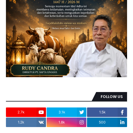
FOLLOW US
2.7k
3.1k
1.5k
1.2k
1.8k
500