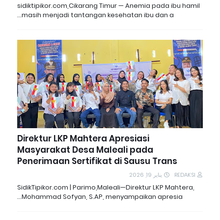
sidiktipikor.com,Cikarang Timur — Anemia pada ibu hamil
masih menjadi tantangan kesehatan ibu dan a…
Direktur LKP Mahtera Apresiasi
Masyarakat Desa Maleali pada
Penerimaan Sertifikat di Sausu Trans
يناير 19, 2026
REDAKSI
SidikTipikor.com | Parimo,Maleali—Direktur LKP Mahtera,
Mohammad Sofyan, S.AP, menyampaikan apresia…