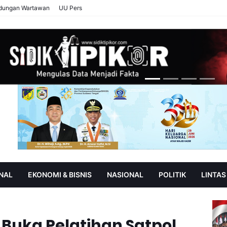
ndungan Wartawan
UU Pers
NAL
EKONOMI & BISNIS
NASIONAL
POLITIK
LINTAS
AN
SOROT
 Buka Pelatihan Satpol