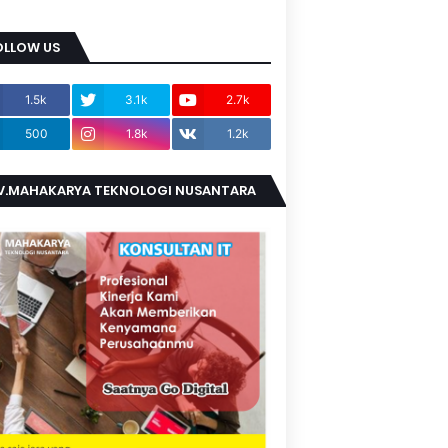
OLLOW US
1.5k
3.1k
2.7k
500
1.8k
1.2k
V.MAHAKARYA TEKNOLOGI NUSANTARA