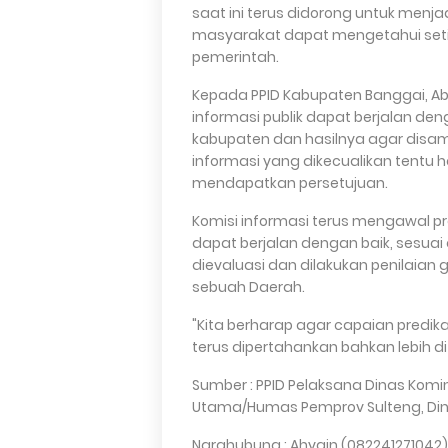
saat ini terus didorong untuk menja
masyarakat dapat mengetahui setia
pemerintah.
Kepada PPID Kabupaten Banggai, A
informasi publik dapat berjalan den
kabupaten dan hasilnya agar disamp
informasi yang dikecualikan tentu 
mendapatkan persetujuan.
Komisi informasi terus mengawal pro
dapat berjalan dengan baik, sesuai 
dievaluasi dan dilakukan penilaian
sebuah Daerah.
"Kita berharap agar capaian predika
terus dipertahankan bahkan lebih di
Sumber : PPID Pelaksana Dinas Kominf
Utama/Humas Pemprov Sulteng, Din
Narahubung : Ahyain (082241271042)