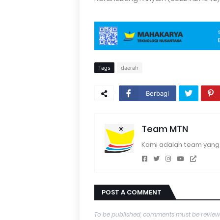
Tags
daerah
Berbagi
Team MTN
Kami adalah team yang 
POST A COMMENT
To be published, comments must be review