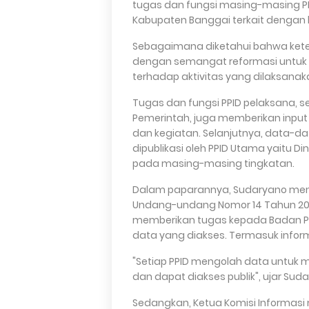
tugas dan fungsi masing-masing PP
Kabupaten Banggai terkait dengan k
Sebagaimana diketahui bahwa keter
dengan semangat reformasi untuk 
terhadap aktivitas yang dilaksanak
Tugas dan fungsi PPID pelaksana, s
Pemerintah, juga memberikan input
dan kegiatan. Selanjutnya, data-dat
dipublikasi oleh PPID Utama yaitu Di
pada masing-masing tingkatan.
Dalam paparannya, Sudaryano m
Undang-undang Nomor 14 Tahun 2018
memberikan tugas kepada Badan Publ
data yang diakses. Termasuk inform
"Setiap PPID mengolah data untuk 
dan dapat diakses publik", ujar Sud
Sedangkan, Ketua Komisi Informasi