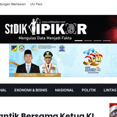
ndungan Wartawan
UU Pers
NAL
EKONOMI & BISNIS
NASIONAL
POLITIK
LINTAS
AN
SOROT
antik Bersama Ketua KI,