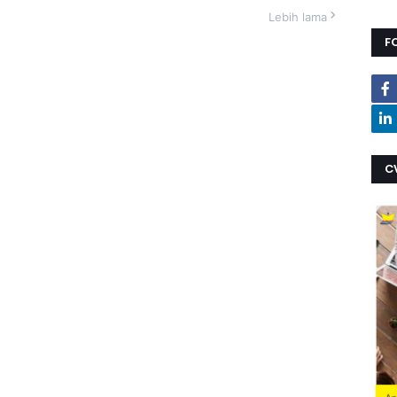
Lebih lama
F
C