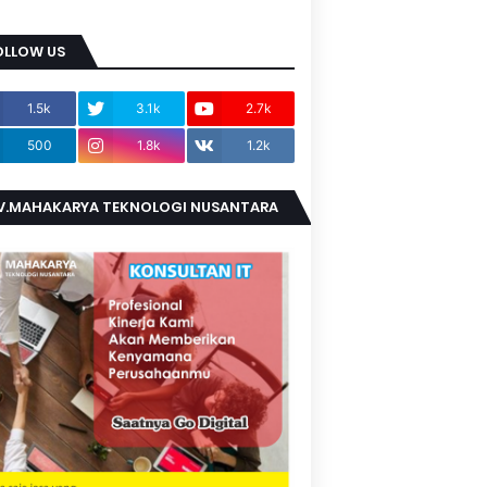
OLLOW US
1.5k
3.1k
2.7k
500
1.8k
1.2k
V.MAHAKARYA TEKNOLOGI NUSANTARA