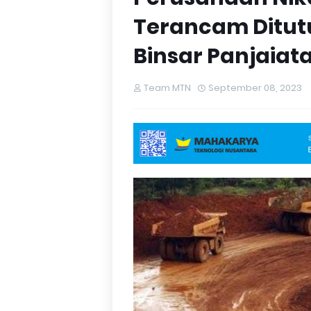
Terancam Ditutu
Binsar Panjaiat
Team MTN
September 08, 2023