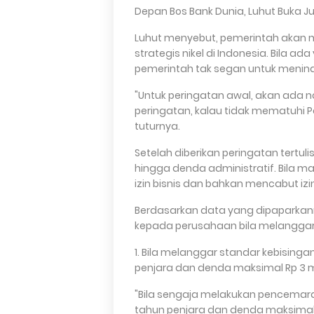
Depan Bos Bank Dunia, Luhut Buka Jur
Luhut menyebut, pemerintah akan m
strategis nikel di Indonesia. Bila
pemerintah tak segan untuk menin
"Untuk peringatan awal, akan ada no
peringatan, kalau tidak mematuhi P
tuturnya.
Setelah diberikan peringatan tertu
hingga denda administratif. Bila
izin bisnis dan bahkan mencabut izi
Berdasarkan data yang dipaparkann
kepada perusahaan bila melanggar 
1. Bila melanggar standar kebisin
penjara dan denda maksimal Rp 3 mi
"Bila sengaja melakukan pencemara
tahun penjara dan denda maksimal R