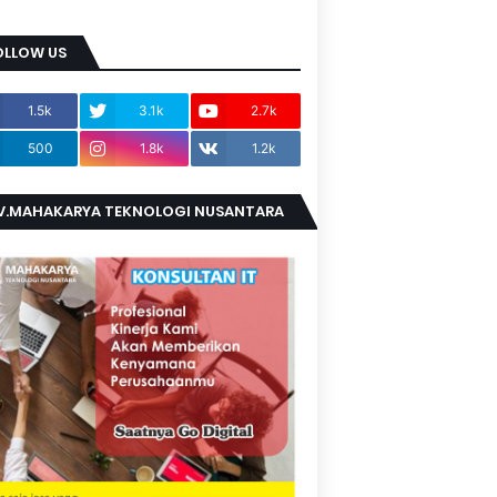
OLLOW US
1.5k
3.1k
2.7k
500
1.8k
1.2k
V.MAHAKARYA TEKNOLOGI NUSANTARA