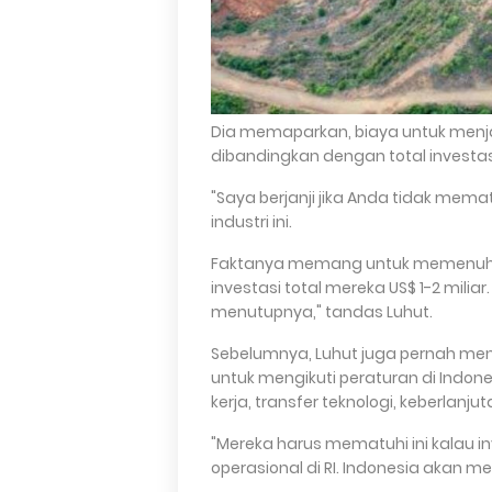
Dia memaparkan, biaya untuk menjaga
dibandingkan dengan total investasi
"Saya berjanji jika Anda tidak mem
industri ini.
Faktanya memang untuk memenuhi st
investasi total mereka US$ 1-2 mili
menutupnya," tandas Luhut.
Sebelumnya, Luhut juga pernah men
untuk mengikuti peraturan di Indon
kerja, transfer teknologi, keberlanj
"Mereka harus mematuhi ini kalau i
operasional di RI. Indonesia akan me