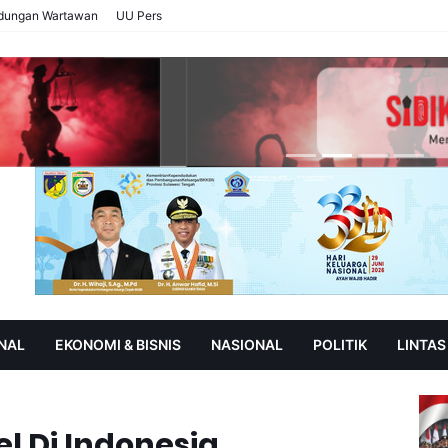
ndungan Wartawan
UU Pers
NAL
EKONOMI & BISNIS
NASIONAL
POLITIK
LINTAS
AN
SOROT
l Di Indonesia