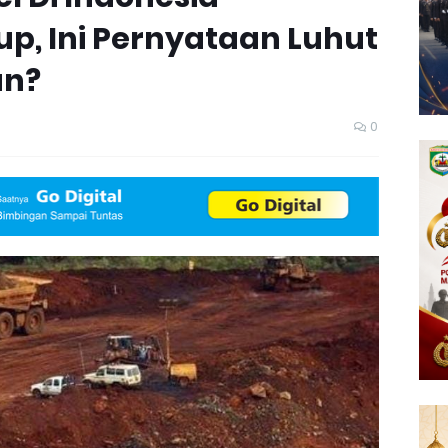
p, Ini Pernyataan Luhut
an?
0