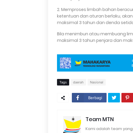
2. Memproses limbah bahan beracu
ketentuan dan aturan berlaku, aka
maksimal 3 tahun dan denda setidak
Bila menimbun atau membuang lim
maksimal 3 tahun penjara dan maksi
Tags
daerah
Nasional
Berbagi
Team MTN
Kami adalah team yang 