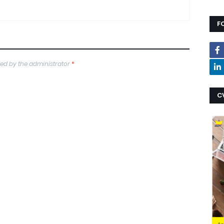
F
ed by the administrator
*
C