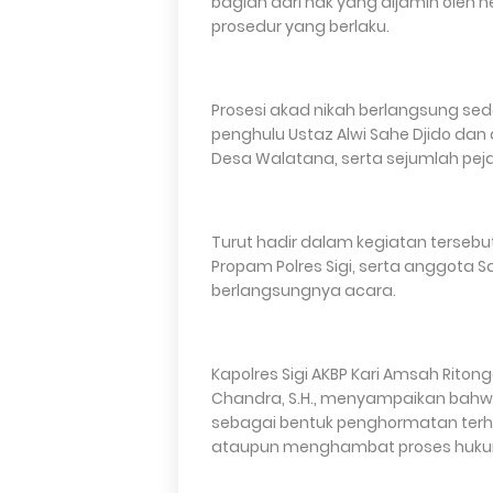
bagian dari hak yang dijamin oleh 
prosedur yang berlaku.
Prosesi akad nikah berlangsung se
penghulu Ustaz Alwi Sahe Djido dan
Desa Walatana, serta sejumlah pejab
Turut hadir dalam kegiatan tersebut 
Propam Polres Sigi, serta anggot
berlangsungnya acara.
Kapolres Sigi AKBP Kari Amsah Ritonga,
Chandra, S.H., menyampaikan bahwa
sebagai bentuk penghormatan terh
ataupun menghambat proses hukum