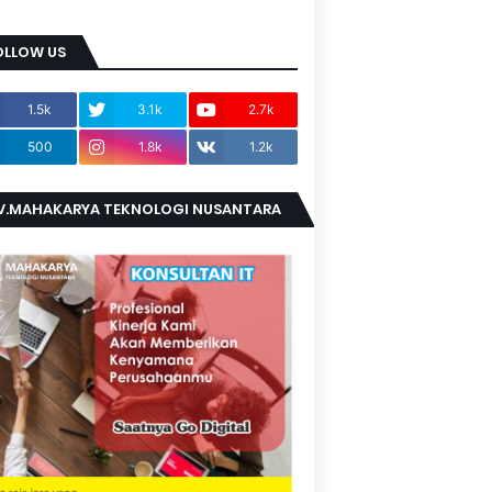
OLLOW US
1.5k
3.1k
2.7k
500
1.8k
1.2k
V.MAHAKARYA TEKNOLOGI NUSANTARA