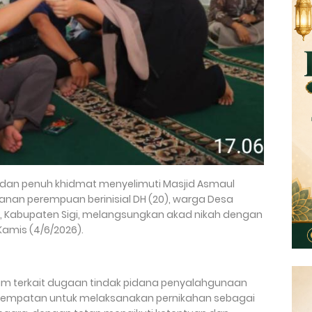
ru dan penuh khidmat menyelimuti Masjid Asmaul
hanan perempuan berinisial DH (20), warga Desa
, Kabupaten Sigi, melangsungkan akad nikah dengan
Kamis (4/6/2026).
um terkait dugaan tindak pidana penyalahgunaan
esempatan untuk melaksanakan pernikahan sebagai