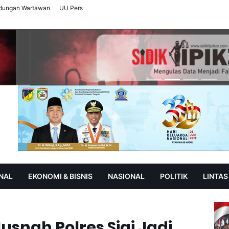
ndungan Wartawan
UU Pers
NAL
EKONOMI & BISNIS
NASIONAL
POLITIK
LINTAS
AN
SOROT
usnah Polres Sigi Jadi