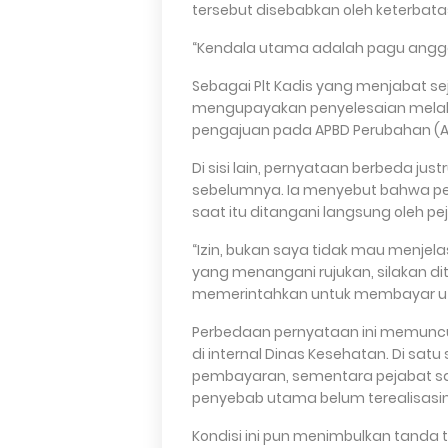
tersebut disebabkan oleh keterbat
“Kendala utama adalah pagu angga
Sebagai Plt Kadis yang menjabat se
mengupayakan penyelesaian melal
pengajuan pada APBD Perubahan (A
Di sisi lain, pernyataan berbeda jus
sebelumnya. Ia menyebut bahwa per
saat itu ditangani langsung oleh pej
“Izin, bukan saya tidak mau menjela
yang menangani rujukan, silakan di
memerintahkan untuk membayar uta
Perbedaan pernyataan ini memuncu
di internal Dinas Kesehatan. Di sat
pembayaran, sementara pejabat sa
penyebab utama belum terealisasin
Kondisi ini pun menimbulkan tanda 