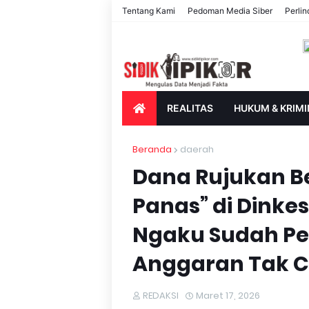
Tentang Kami
Pedoman Media Siber
Perli
REALITAS
HUKUM & KRIMI
PARIWISATA & BUDAYA
PENDIDIK
Beranda
daerah
Dana Rujukan Be
Panas” di Dinkes
Ngaku Sudah Per
Anggaran Tak 
REDAKSI
Maret 17, 2026