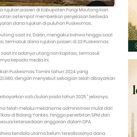
na rujukan pasien di Kabupaten Parigi Moutong kian
hatan setempat memberikan penjelasan berbeda
yaran dana rujukan di puluhan Puskesmas.
outong saat ini, Darlin, mengakui bahwa hingga saat
si, termasuk dana rujukan pasien di 23 Puskesmas.
aat ini adanya utang non kapitasi, termasuk
arnya kepada media ini.
jukan Puskesmas Tomini tahun 2024 yang
21.080, dengan menyebut sebagian telah dibayarkan
terbayarkan satu bulan pada tahun 2025,” jelasnya.
ana telah melalui mekanisme administrasi mulai dari
fikasi di Bidang Yankes, hingga penerbitan SPM dan
sesuai ketersediaan anggaran dalam DPA.
hwa kendala utama belum terealisasinya dana