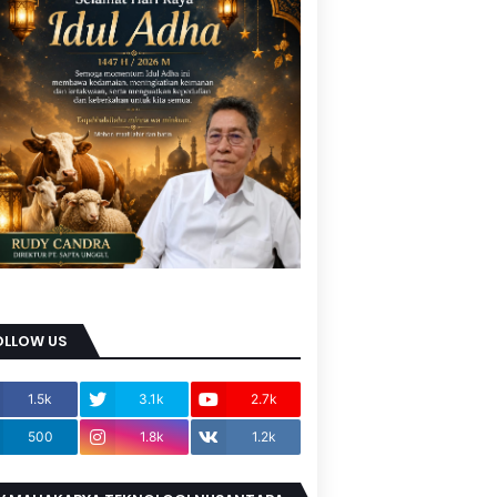
OLLOW US
1.5k
3.1k
2.7k
500
1.8k
1.2k