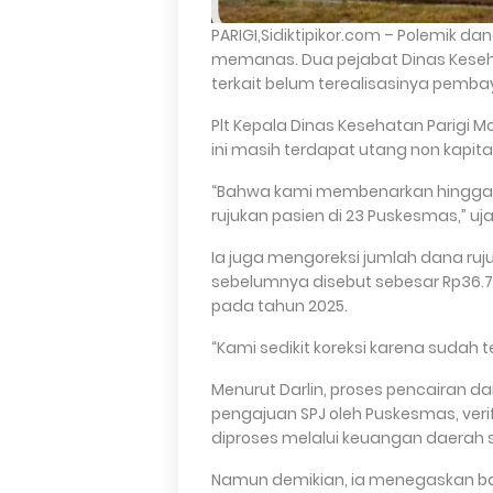
PARIGI,Sidiktipikor.com – Polemik da
memanas. Dua pejabat Dinas Kese
terkait belum terealisasinya pemba
Plt Kepala Dinas Kesehatan Parigi M
ini masih terdapat utang non kapita
“Bahwa kami membenarkan hingga s
rujukan pasien di 23 Puskesmas,” uj
Ia juga mengoreksi jumlah dana ru
sebelumnya disebut sebesar Rp36.7
pada tahun 2025.
“Kami sedikit koreksi karena sudah 
Menurut Darlin, proses pencairan d
pengajuan SPJ oleh Puskesmas, veri
diproses melalui keuangan daerah 
Namun demikian, ia menegaskan ba