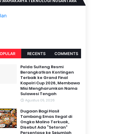
V.MAHAKARYA TEKNOLOGI NUSANTARA
OPULAR
RECENTS
COMMENTS
Polda Sulteng Resmi
Berangkatkan Kontingen
Terbaik ke Grand Final
Kapolri Cup 2026, Membawa
Misi Mengharumkan Nama
Sulawesi Tengah
Agustus 05, 2026
Dugaan Bagi Hasil
Tambang Emas Ilegal di
Ongka Malino Terkuak,
Disebut Ada “Setoran”
Persentase ke Sejumlah