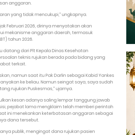
asan anggaran.
ran yang tidak mencukupi,” ungkapnya.
jak Februari 2026, dirinya menyatakan akan
ui mekanisme anggaran daerah, termasuk
BT) tahun 2026.
tru datang dari Plt Kepala Dinas Kesehatan
soalan teknis rujukan berada pada bidang yang
abat terkait.
skan, namun saat itu Pak Darlin sebagai Kabid Yankes
tanyakan ke beliau. Namun seingat saya, saya sudah
ng rujukan Puskesmas,” ujarnya.
lkan kesan adanya saling lempar tanggung jawab
u sisi, pejabat lama mengklaim telah memberi perintah
at ini menekankan keterbatasan anggaran sebagai
ya dana tersebut.
tanya publik, mengingat dana rujukan pasien