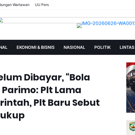
ndungan Wartawan
UU Pers
NAL
EKONOMI & BISNIS
NASIONAL
POLITIK
LINTAS
AN
SOROT
lum Dibayar, “Bola
 Parimo: Plt Lama
intah, Plt Baru Sebut
Cukup