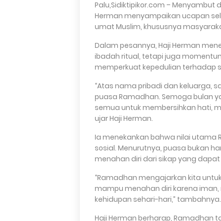
Palu,Sidiktipikor.com – Menyambut d
Herman menyampaikan ucapan sel
umat Muslim, khususnya masyaraka
Dalam pesannya, Haji Herman men
ibadah ritual, tetapi juga momentum
memperkuat kepedulian terhadap 
“Atas nama pribadi dan keluarga,
puasa Ramadhan. Semoga bulan yan
semua untuk membersihkan hati, m
ujar Haji Herman.
Ia menekankan bahwa nilai utama 
sosial. Menurutnya, puasa bukan h
menahan diri dari sikap yang dapat
“Ramadhan mengajarkan kita untuk 
mampu menahan diri karena iman,
kehidupan sehari-hari,” tambahnya.
Haji Herman berharap, Ramadhan 