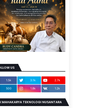
OLLOW US
1.5k
3.1k
2.7k
500
1.8k
1.2k
V.MAHAKARYA TEKNOLOGI NUSANTARA