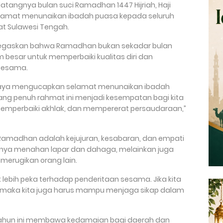
atangnya bulan suci Ramadhan 1447 Hijriah, Haji
amat menunaikan ibadah puasa kepada seluruh
t Sulawesi Tengah.
egaskan bahwa Ramadhan bukan sekadar bulan
 besar untuk memperbaiki kualitas diri dan
sesama.
 saya mengucapkan selamat menunaikan ibadah
g penuh rahmat ini menjadi kesempatan bagi kita
emperbaiki akhlak, dan mempererat persaudaraan,”
Ramadhan adalah kejujuran, kesabaran, dan empati
anya menahan lapar dan dahaga, melainkan juga
 merugikan orang lain.
lebih peka terhadap penderitaan sesama. Jika kita
 maka kita juga harus mampu menjaga sikap dalam
tahun ini membawa kedamaian bagi daerah dan