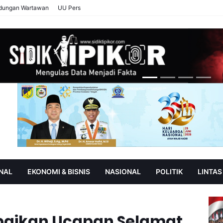
ndungan Wartawan
UU Pers
NAL
EKONOMI & BISNIS
NASIONAL
POLITIK
LINTAS
AN
SOROT
paikan Ucapan Selamat