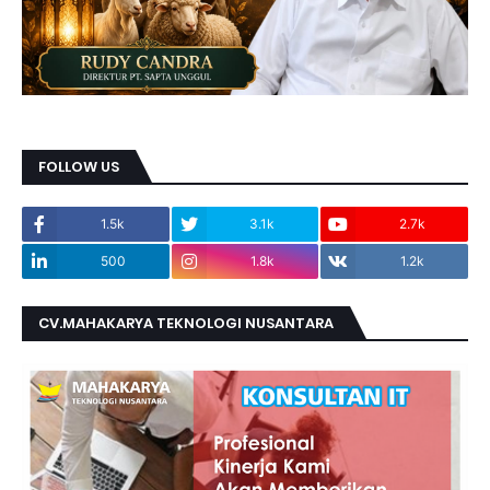
FOLLOW US
1.5k
3.1k
2.7k
500
1.8k
1.2k
CV.MAHAKARYA TEKNOLOGI NUSANTARA