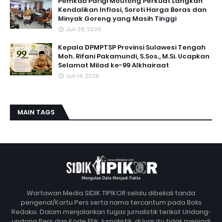
Pemkab Parigi Moutong Perkuat Langkah
Kendalikan Inflasi, Soroti Harga Beras dan
Minyak Goreng yang Masih Tinggi
Juli 28, 2026
Kepala DPMPTSP Provinsi Sulawesi Tengah
Moh. Rifani Pakamundi, S.Sos., M.Si. Ucapkan
Selamat Milad ke-99 Alkhairaat
Juli 14, 2026
MAIN TAGS
Wartawan Media SIDIK TIPIKOR selalu dibekali tanda
pengenal/Kartu Pers serta nama tercantum pada Boks
Redaksi. Dalam menjalankan tugas jurnalistik terikat Undang-
undang Pers dan Kode Etik Jurnalistik, di luar itu tidak menjadi