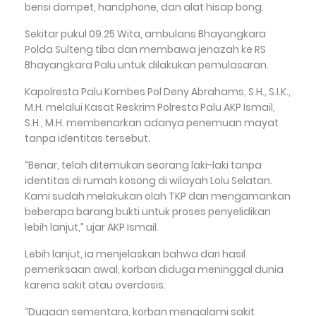
berisi dompet, handphone, dan alat hisap bong.
Sekitar pukul 09.25 Wita, ambulans Bhayangkara
Polda Sulteng tiba dan membawa jenazah ke RS
Bhayangkara Palu untuk dilakukan pemulasaran.
Kapolresta Palu Kombes Pol Deny Abrahams, S.H., S.I.K.,
M.H. melalui Kasat Reskrim Polresta Palu AKP Ismail,
S.H., M.H. membenarkan adanya penemuan mayat
tanpa identitas tersebut.
“Benar, telah ditemukan seorang laki-laki tanpa
identitas di rumah kosong di wilayah Lolu Selatan.
Kami sudah melakukan olah TKP dan mengamankan
beberapa barang bukti untuk proses penyelidikan
lebih lanjut,” ujar AKP Ismail.
Lebih lanjut, ia menjelaskan bahwa dari hasil
pemeriksaan awal, korban diduga meninggal dunia
karena sakit atau overdosis.
“Dugaan sementara, korban mengalami sakit