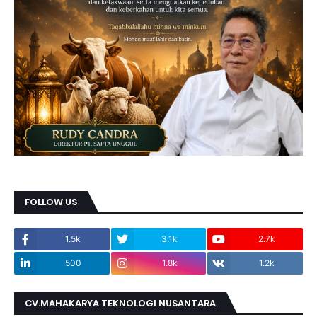
FOLLOW US
1.5k
3.1k
2.7k
500
1.8k
1.2k
CV.MAHAKARYA TEKNOLOGI NUSANTARA