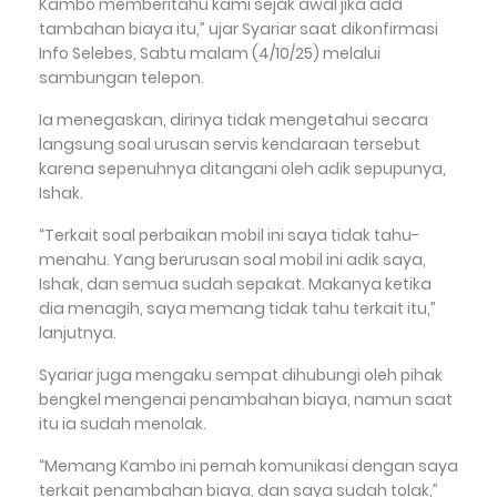
Kambo memberitahu kami sejak awal jika ada
tambahan biaya itu,” ujar Syariar saat dikonfirmasi
Info Selebes, Sabtu malam (4/10/25) melalui
sambungan telepon.
‎Ia menegaskan, dirinya tidak mengetahui secara
langsung soal urusan servis kendaraan tersebut
karena sepenuhnya ditangani oleh adik sepupunya,
Ishak.
‎“Terkait soal perbaikan mobil ini saya tidak tahu-
menahu. Yang berurusan soal mobil ini adik saya,
Ishak, dan semua sudah sepakat. Makanya ketika
dia menagih, saya memang tidak tahu terkait itu,”
lanjutnya.
‎Syariar juga mengaku sempat dihubungi oleh pihak
bengkel mengenai penambahan biaya, namun saat
itu ia sudah menolak.
‎“Memang Kambo ini pernah komunikasi dengan saya
terkait penambahan biaya, dan saya sudah tolak,”