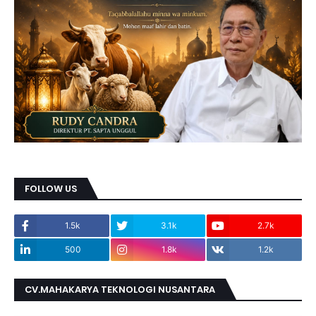
FOLLOW US
1.5k
3.1k
2.7k
500
1.8k
1.2k
CV.MAHAKARYA TEKNOLOGI NUSANTARA