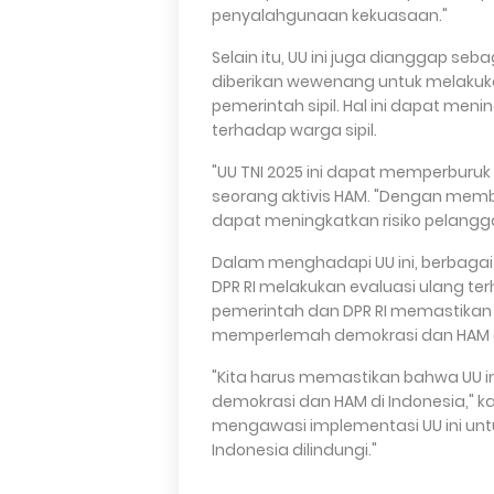
penyalahgunaan kekuasaan."
Selain itu, UU ini juga dianggap seb
diberikan wewenang untuk melakukan
pemerintah sipil. Hal ini dapat men
terhadap warga sipil.
"UU TNI 2025 ini dapat memperburuk 
seorang aktivis HAM. "Dengan membe
dapat meningkatkan risiko pelangga
Dalam menghadapi UU ini, berbaga
DPR RI melakukan evaluasi ulang te
pemerintah dan DPR RI memastikan 
memperlemah demokrasi dan HAM di
"Kita harus memastikan bahwa UU 
demokrasi dan HAM di Indonesia," ka
mengawasi implementasi UU ini un
Indonesia dilindungi."