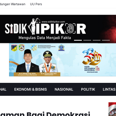
ndungan Wartawan
UU Pers
NAL
EKONOMI & BISNIS
NASIONAL
POLITIK
LINTAS
AN
SOROT
ncaman Bagi Demokrasi