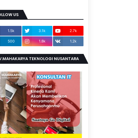
OLLOW US
1.5k
3.1k
2.7k
500
1.8k
1.2k
V.MAHAKARYA TEKNOLOGI NUSANTARA