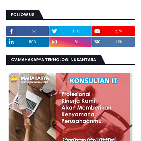
FOLLOW US
1.5k
3.1k
2.7k
500
1.8k
1.2k
CV.MAHAKARYA TEKNOLOGI NUSANTARA