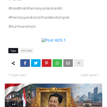
#HariBhaktiPemasyarakatan60
#PemasyarakatanPastiBerdampak
#KumhamPasti
Tags
Info Palu
Lebih baru
Lebih lama