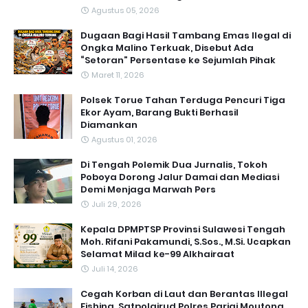
Agustus 05, 2026
Dugaan Bagi Hasil Tambang Emas Ilegal di
Ongka Malino Terkuak, Disebut Ada
“Setoran” Persentase ke Sejumlah Pihak
Maret 11, 2026
Polsek Torue Tahan Terduga Pencuri Tiga
Ekor Ayam, Barang Bukti Berhasil
Diamankan
Agustus 01, 2026
Di Tengah Polemik Dua Jurnalis, Tokoh
Poboya Dorong Jalur Damai dan Mediasi
Demi Menjaga Marwah Pers
Juli 29, 2026
Kepala DPMPTSP Provinsi Sulawesi Tengah
Moh. Rifani Pakamundi, S.Sos., M.Si. Ucapkan
Selamat Milad ke-99 Alkhairaat
Juli 14, 2026
Cegah Korban di Laut dan Berantas Illegal
Fishing, Satpolairud Polres Parigi Moutong