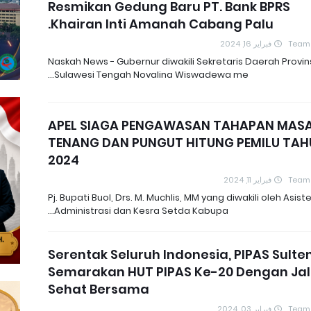
Resmikan Gedung Baru PT. Bank BPRS
Khairan Inti Amanah Cabang Palu.
فبراير 16, 2024
Team
Naskah News - Gubernur diwakili Sekretaris Daerah Provin
Sulawesi Tengah Novalina Wiswadewa me…
APEL SIAGA PENGAWASAN TAHAPAN MAS
TENANG DAN PUNGUT HITUNG PEMILU TA
2024
فبراير 11, 2024
Team
Pj. Bupati Buol, Drs. M. Muchlis, MM yang diwakili oleh Asist
Administrasi dan Kesra Setda Kabupa…
Serentak Seluruh Indonesia, PIPAS Sulte
Semarakan HUT PIPAS Ke-20 Dengan Ja
Sehat Bersama
فبراير 03, 2024
Team