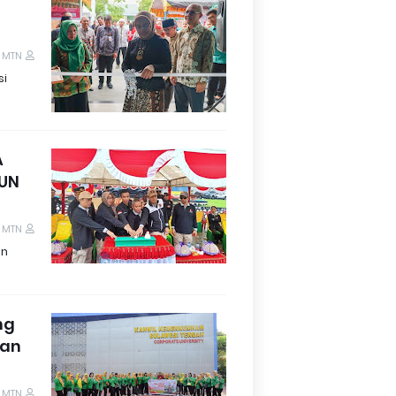
 MTN
si
A
HUN
 MTN
en
ng
lan
 MTN