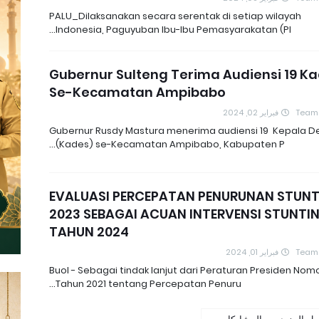
PALU_Dilaksanakan secara serentak di setiap wilayah
Indonesia, Paguyuban Ibu-Ibu Pemasyarakatan (PI…
Gubernur Sulteng Terima Audiensi 19 K
Se-Kecamatan Ampibabo
فبراير 02, 2024
Team
Gubernur Rusdy Mastura menerima audiensi 19 Kepala D
(Kades) se-Kecamatan Ampibabo, Kabupaten P…
EVALUASI PERCEPATAN PENURUNAN STUN
2023 SEBAGAI ACUAN INTERVENSI STUNTI
TAHUN 2024
فبراير 01, 2024
Team
Buol - Sebagai tindak lanjut dari Peraturan Presiden Nom
Tahun 2021 tentang Percepatan Penuru…