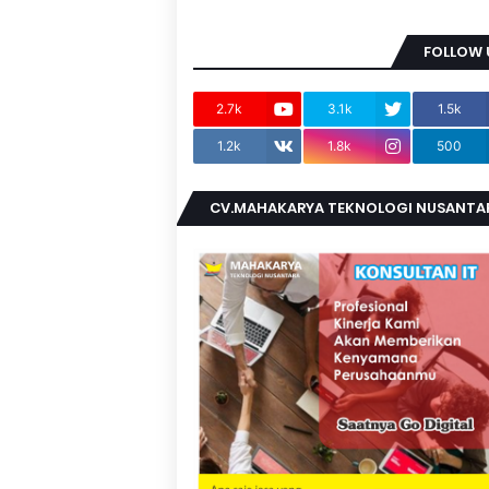
FOLLOW 
2.7k
3.1k
1.5k
1.2k
1.8k
500
CV.MAHAKARYA TEKNOLOGI NUSANTA