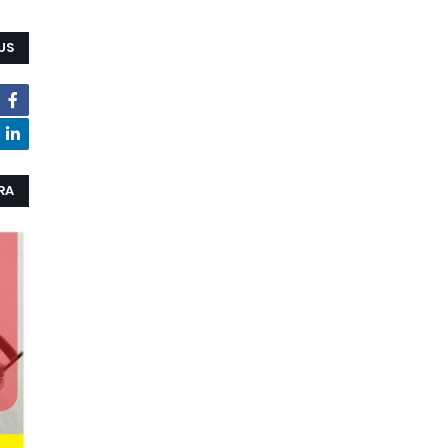
US
RA