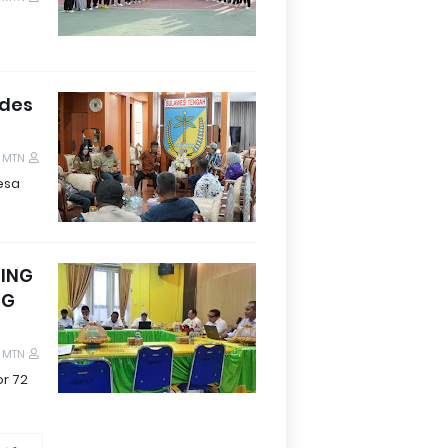
ades
 MTN
esa
TING
NG
 MTN
or 72