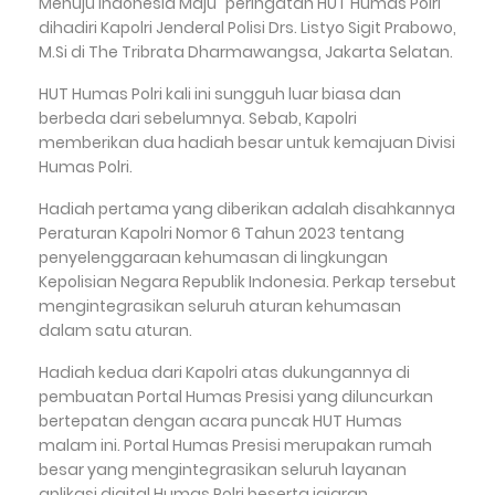
Menuju Indonesia Maju" peringatan HUT Humas Polri
dihadiri Kapolri Jenderal Polisi Drs. Listyo Sigit Prabowo,
M.Si di The Tribrata Dharmawangsa, Jakarta Selatan.
HUT Humas Polri kali ini sungguh luar biasa dan
berbeda dari sebelumnya. Sebab, Kapolri
memberikan dua hadiah besar untuk kemajuan Divisi
Humas Polri.
Hadiah pertama yang diberikan adalah disahkannya
Peraturan Kapolri Nomor 6 Tahun 2023 tentang
penyelenggaraan kehumasan di lingkungan
Kepolisian Negara Republik Indonesia. Perkap tersebut
mengintegrasikan seluruh aturan kehumasan
dalam satu aturan.
Hadiah kedua dari Kapolri atas dukungannya di
pembuatan Portal Humas Presisi yang diluncurkan
bertepatan dengan acara puncak HUT Humas
malam ini. Portal Humas Presisi merupakan rumah
besar yang mengintegrasikan seluruh layanan
aplikasi digital Humas Polri beserta jajaran.