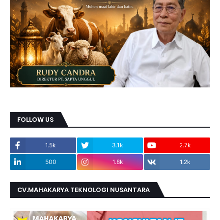
FOLLOW US
1.5k
3.1k
2.7k
500
1.8k
1.2k
CV.MAHAKARYA TEKNOLOGI NUSANTARA