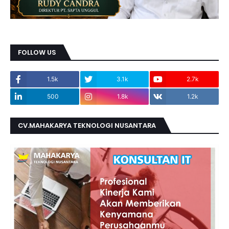
FOLLOW US
1.5k
3.1k
2.7k
500
1.8k
1.2k
CV.MAHAKARYA TEKNOLOGI NUSANTARA