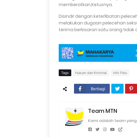
memberatkan,Ketusnya.
Disindir dengan keterlibatan peleceh
melakukan dugaan pelecehan seksua
terima berkisaran satu orang tidak
Tags
Hukum dan Kriminal
Info Palu
Berbagi
Team MTN
Kami adalah team yang 