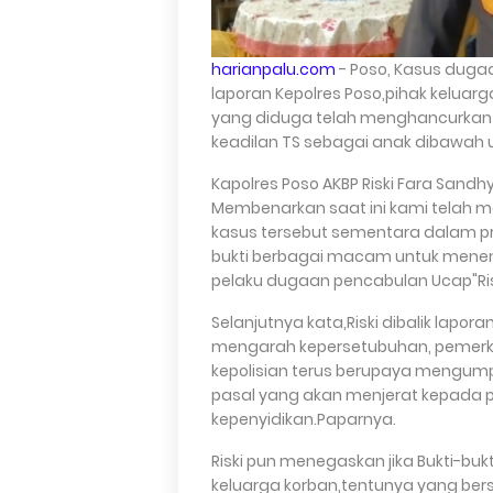
harianpalu.com
- Poso, Kasus dugaa
laporan Kepolres Poso,pihak kelua
yang diduga telah menghancurkan 
keadilan TS sebagai anak dibawah 
Kapolres Poso AKBP Riski Fara Sandhy 
Membenarkan saat ini kami telah me
kasus tersebut sementara dalam p
bukti berbagai macam untuk menen
pelaku dugaan pencabulan Ucap"Ris
Selanjutnya kata,Riski dibalik lapo
mengarah kepersetubuhan, pemerkos
kepolisian terus berupaya mengump
pasal yang akan menjerat kepada pe
kepenyidikan.Paparnya.
Riski pun menegaskan jika Bukti-bu
keluarga korban,tentunya yang ber