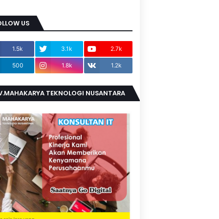
OLLOW US
1.5k
3.1k
2.7k
500
1.8k
1.2k
V.MAHAKARYA TEKNOLOGI NUSANTARA