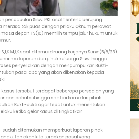
n pencabulan Siswi PKL asal Tentena berujung
rga merasa tak puas dengan prilaku Oknum perawat
masa depan TS(16) memilih tempu jalur hukum untuk
umur.
S,I,K M,I,K.saat ditemui diruang kerjanya Senin(5/6/23)
nerima laporan dari pihak keluarga Siswi,hingga
roses penyelidikan dengan mengumpulkan Bukti-
tukan pasal apa yang akan dikenakan kepada
ki.
ran kasus tersebut terdapat beberapa persoalan yang
aan,cabul sehingga saat ini kami dari pihak
ulkan Bukti-bukti agar tepat untuk menentukan
laku ketika gelar kasus di tingkatkan
kti sudah ditemukan memperkuat laporan pihak
sangkutan akan kita terapkan pasal yang