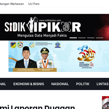
ndungan Wartawan
UU Pers
NAL
EKONOMI & BISNIS
NASIONAL
POLITIK
LINTAS
AN
SOROT
lami Laporan Dugaan