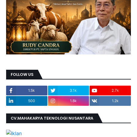
FOLLOW US
1.5k
3.1k
2.7k
500
1.8k
1.2k
CV.MAHAKARYA TEKNOLOGI NUSANTARA