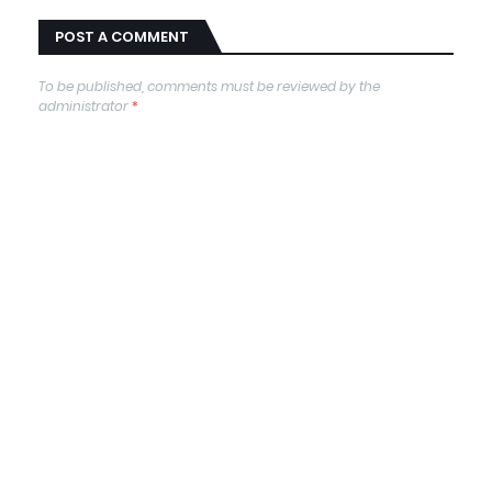
POST A COMMENT
To be published, comments must be reviewed by the
administrator
*