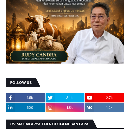
FOLLOW US
1.5k
3.1k
2.7k
500
1.8k
1.2k
CV.MAHAKARYA TEKNOLOGI NUSANTARA