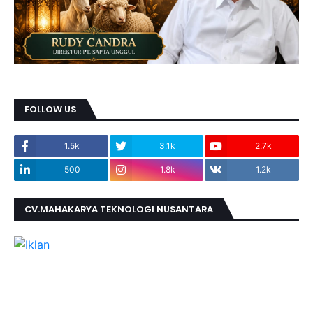
FOLLOW US
1.5k
3.1k
2.7k
500
1.8k
1.2k
CV.MAHAKARYA TEKNOLOGI NUSANTARA