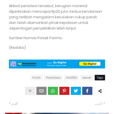
Akibat peristiwa tersebut, kerugian material
diperkirakan mencapai Rp20 juta. Kedua kendaraan
yang terlibat mengalami kerusakan cukup parah
dan telah diamankan pihak kepolisian untuk
kepentingan penyelidikan lebih lanjut.
Sumber:Humas Polsek Parimo
(Redaksi)
Politik
Pendidikan
HUKRIM
daerah
Tags
أحدث
أقدم