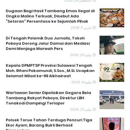
أغسطس 05, 2026
Dugaan Bagi Hasil Tambang Emas Ilegal di
Ongka Malino Terkuak, Disebut Ada
“Setoran” Persentase ke Sejumlah Pihak
مارس 11, 2026
Di Tengah Polemik Dua Jurnalis, Tokoh
Poboya Dorong Jalur Damai dan Mediasi
Demi Menjaga Marwah Pers
يوليو 29, 2026
Kepala DPMPTSP Provinsi Sulawesi Tengah
Moh. Rifani Pakamundi, S.Sos., M.Si. Ucapkan
Selamat Milad ke-99 Alkhairaat
يوليو 14, 2026
‎Wartawan Senior Dipolisikan Gegara Bela
Tambang Rakyat Poboya, Direktur LBH
Tonakodi Dampingi Terlapor
يوليو 23, 2026
Polsek Torue Tahan Terduga Pencuri Tiga
Ekor Ayam, Barang Bukti Berhasil