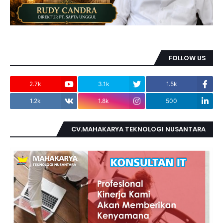
FOLLOW US
2.7k
3.1k
1.5k
1.2k
1.8k
500
CV.MAHAKARYA TEKNOLOGI NUSANTARA