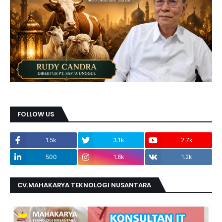
FOLLOW US
1.5k
3.1k
2.7k
500
1.8k
1.2k
CV.MAHAKARYA TEKNOLOGI NUSANTARA