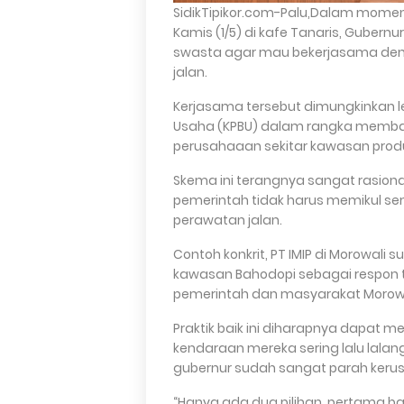
SidikTipikor.com-Palu,Dalam moment
Kamis (1/5) di kafe Tanaris, Gubernu
swasta agar mau bekerjasama den
jalan.
Kerjasama tersebut dimungkinkan 
Usaha (KPBU) dalam rangka memban
perusahaaan sekitar kawasan produ
Skema ini terangnya sangat rasiona
pemerintah tidak harus memikul 
perawatan jalan.
Contoh konkrit, PT IMIP di Morowal
kawasan Bahodopi sebagai respon 
pemerintah dan masyarakat Morowa
Praktik baik ini diharapnya dapat
kendaraan mereka sering lalu lala
gubernur sudah sangat parah keru
“Hanya ada dua pilihan, pertama ban