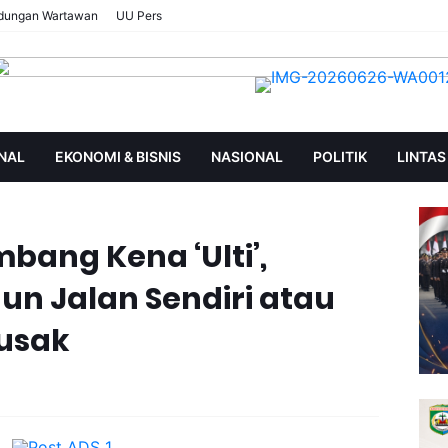
ndungan Wartawan
UU Pers
NAL
EKONOMI & BISNIS
NASIONAL
POLITIK
LINTAS
AN
SOROT
ang Kena ‘Ulti’,
un Jalan Sendiri atau
Rusak