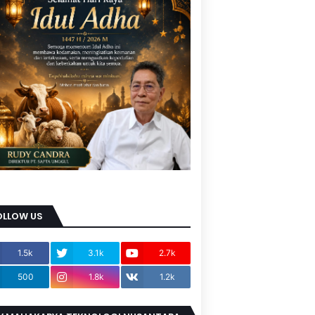
OLLOW US
1.5k
3.1k
2.7k
500
1.8k
1.2k