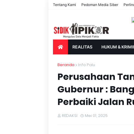
Tentang Kami
Pedoman Media Siber
Perli
REALITAS
HUKUM & KRIMI
PARIWISATA & BUDAYA
PENDIDIK
Beranda
Info Palu
Perusahaan Tamb
Gubernur : Bang
Perbaiki Jalan 
REDAKSI
Mei 01, 2025