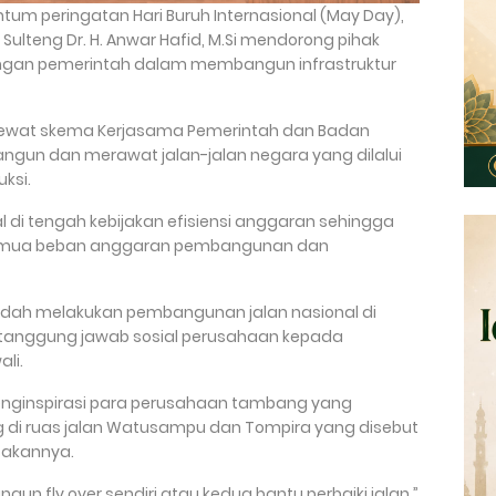
um peringatan Hari Buruh Internasional (May Day),
r Sulteng Dr. H. Anwar Hafid, M.Si mendorong pihak
gan pemerintah dalam membangun infrastruktur
lewat skema Kerjasama Pemerintah dan Badan
gun dan merawat jalan-jalan negara yang dilalui
ksi.
l di tengah kebijakan efisiensi anggaran sehingga
semua beban anggaran pembangunan dan
i sudah melakukan pembangunan jalan nasional di
tanggung jawab sosial perusahaan kepada
li.
 menginspirasi para perusahaan tambang yang
ng di ruas jalan Watusampu dan Tompira yang disebut
sakannya.
gun fly over sendiri atau kedua bantu perbaiki jalan,”